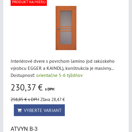
PRODUKT NA MIERU
Interiérové dvere s povrchom lamino (od rakúskeho
výrobcu EGGER a KAINDL), konštrukcia je masívny...
Dostupnosť:
orientačne 5-6 týždňov
230,37 €
s DPH
258,85 €
s DPH
Zľava 28,47 €
VYBERTE VARIANT
ATVYN B-3