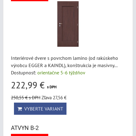
Interiérové dvere s povrchom lamino (od rakúskeho
výrobcu EGGER a KAINDL), konštrukcia je masívny...
Dostupnosť:
orientačne 5-6 týždňov
222,99 €
s DPH
250,55 €
s DPH
Zľava 27,56 €
VYBERTE VARIANT
ATVYN B-2