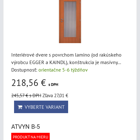
Interiérové dvere s povrchom lamino (od rakúskeho
výrobcu EGGER a KAINDL), konštrukcia je masívny...
Dostupnosť:
orientačne 5-6 týždňov
218,56 €
s DPH
245,57 €
s DPH
Zľava 27,01 €
VYBERTE VARIANT
ATVYN B-5
PRODUKT NA MIERU