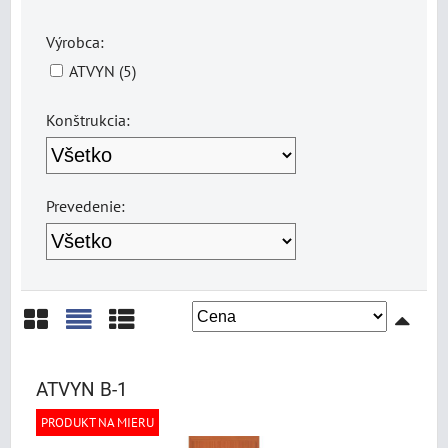
Výrobca:
ATVYN (5)
Konštrukcia:
Prevedenie:
Mriežka
Zoznam
Tabuľka
ATVYN B-1
PRODUKT NA MIERU