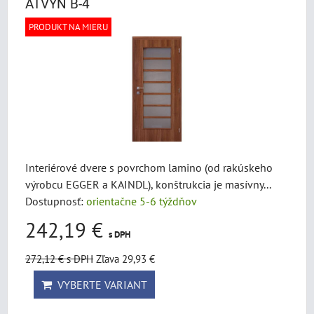
ATVYN B-4
PRODUKT NA MIERU
Interiérové dvere s povrchom lamino (od rakúskeho
výrobcu EGGER a KAINDL), konštrukcia je masívny...
Dostupnosť:
orientačne 5-6 týždňov
242,19 €
s DPH
272,12 €
s DPH
Zľava 29,93 €
VYBERTE VARIANT