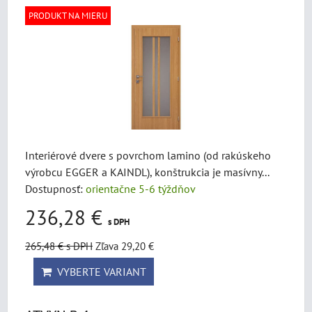
PRODUKT NA MIERU
Interiérové dvere s povrchom lamino (od rakúskeho
výrobcu EGGER a KAINDL), konštrukcia je masívny...
Dostupnosť:
orientačne 5-6 týždňov
236,28 €
s DPH
265,48 €
s DPH
Zľava 29,20 €
VYBERTE VARIANT