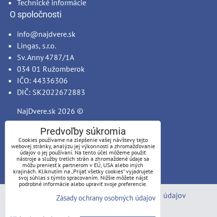
Technické informácie
O spoločnosti
info@najdvere.sk
Lingas, s.r.o.
Sv. Anny 4787/1A
034 01 Ružomberok
IČO: 44336306
DIČ: SK2022672883
NajDvere.sk
2026 ©
Predvoľby súkromia
Cookies používame na zlepšenie vašej návštevy tejto
webovej stránky, analýzu jej výkonnosti a zhromažďovanie
údajov o jej používaní. Na tento účel môžeme použiť
nástroje a služby tretích strán a zhromaždené údaje sa
môžu preniesť k partnerom v EÚ, USA alebo iných
krajinách. Kliknutím na „Prijať všetky cookies“ vyjadrujete
svoj súhlas s týmto spracovaním. Nižšie môžete nájsť
podrobné informácie alebo upraviť svoje preferencie.
Predvoľby súkromia
Zásady ochrany osobných údajov
Zásady ochrany osobných údajov
Stav objednávky