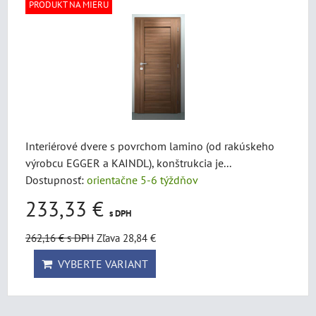
PRODUKT NA MIERU
Interiérové dvere s povrchom lamino (od rakúskeho
výrobcu EGGER a KAINDL), konštrukcia je...
Dostupnosť:
orientačne 5-6 týždňov
233,33 €
s DPH
262,16 €
s DPH
Zľava 28,84 €
VYBERTE VARIANT