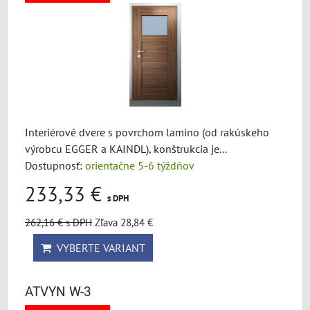
Interiérové dvere s povrchom lamino (od rakúskeho
výrobcu EGGER a KAINDL), konštrukcia je...
Dostupnosť:
orientačne 5-6 týždňov
233,33 €
s DPH
262,16 €
s DPH
Zľava 28,84 €
VYBERTE VARIANT
ATVYN W-3