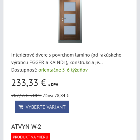
Interiérové dvere s povrchom lamino (od rakúskeho
výrobcu EGGER a KAINDL), konštrukcia je...
Dostupnosť:
orientačne 5-6 týždňov
233,33 €
s DPH
262,16 €
s DPH
Zľava 28,84 €
VYBERTE VARIANT
ATVYN W-2
PRODUKT NA MIERU