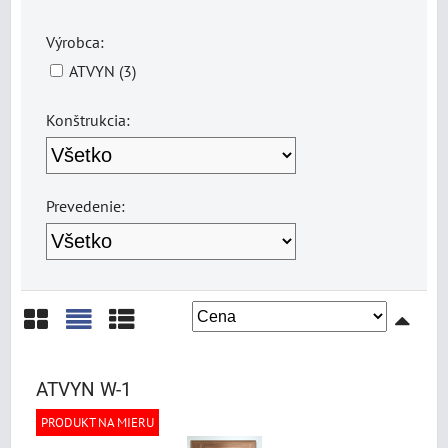
Výrobca:
ATVYN (3)
Konštrukcia:
Prevedenie:
Mriežka
Zoznam
Tabuľka
ATVYN W-1
PRODUKT NA MIERU