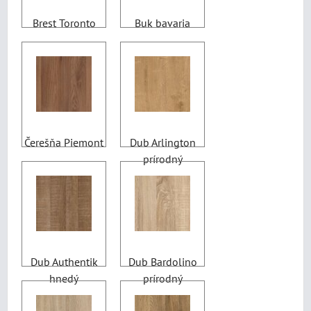
Brest Toronto
Buk bavaria
Čerešňa Piemont
Dub Arlington
prírodný
Dub Authentik
Dub Bardolino
hnedý
prírodný