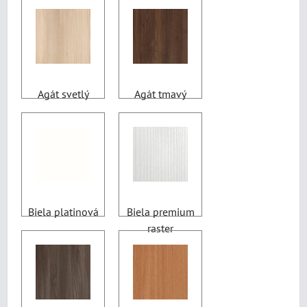
Agát svetlý
Agát tmavý
Biela platinová
Biela premium
raster