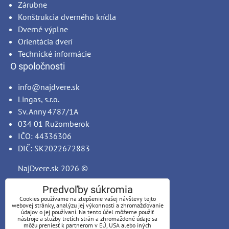
Zárubne
Konštrukcia dverného krídla
Dverné výplne
Orientácia dverí
Technické informácie
O spoločnosti
info@najdvere.sk
Lingas, s.r.o.
Sv. Anny 4787/1A
034 01 Ružomberok
IČO: 44336306
DIČ: SK2022672883
NajDvere.sk
2026 ©
Predvoľby súkromia
Cookies používame na zlepšenie vašej návštevy tejto
webovej stránky, analýzu jej výkonnosti a zhromažďovanie
údajov o jej používaní. Na tento účel môžeme použiť
nástroje a služby tretích strán a zhromaždené údaje sa
môžu preniesť k partnerom v EÚ, USA alebo iných