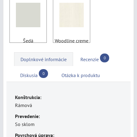
Šedá
Woodline creme
0
Doplnkové informácie
Recenzie
0
Diskusia
Otázka k produktu
Konštrukcia:
Rámová
Prevedenie:
So sklom
Povrchová úprava: