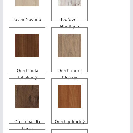
Jaseň Navarra
Jedľovec
Nordique
Orech aida
Orech carini
tabakový
bielený
Orech pacifik
Orech prírodný
tabak