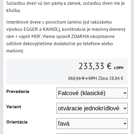
Súčasťou dverí sú len pánty a zámok, súčasťou dverí nie je
kľučka.
Interiérové dvere s povrchom lamino (od rakúskeho
výrobcu EGGER a KAINDL), konštrukcia je masívny drevený
rám + výplň MDF. Vieme spraviť ZDARMA obojstranne
odlišné dekory(riešime dodatočne po telefone alebo
mailom)
233,33 €
s DPH
262,16 €
s DPH
Zľava
28,84 €
Prevedenie
Variant
Orientácia