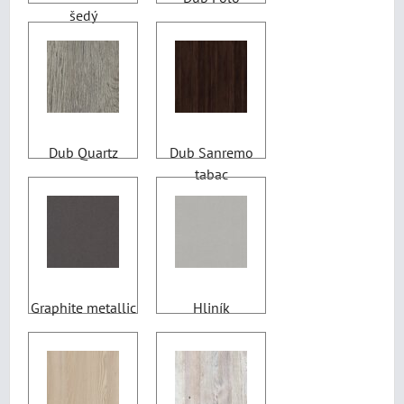
šedý
Dub Quartz
Dub Sanremo
tabac
Graphite metallic
Hliník