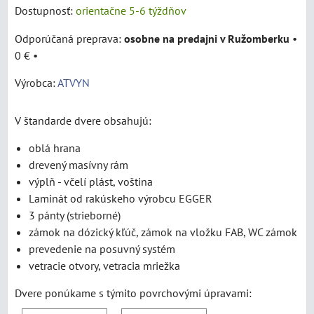
Dostupnosť:
orientačne 5-6 týždňov
osobne na predajni v Ružomberku
•
0 €
•
Výrobca:
ATVYN
V štandarde dvere obsahujú:
oblá hrana
drevený masívny rám
výplň - včelí plást, voština
Laminát od rakúskeho výrobcu EGGER
3 pánty (strieborné)
zámok na dózický kľúč, zámok na vložku FAB, WC zámok
prevedenie na posuvný systém
vetracie otvory, vetracia mriežka
Dvere ponúkame s týmito povrchovými úpravami: