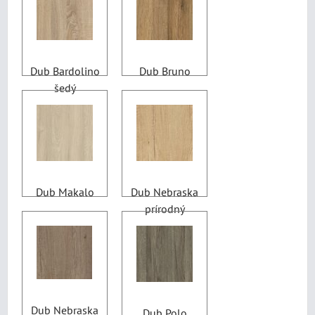
Dub Bardolino
Dub Bruno
šedý
Dub Makalo
Dub Nebraska
prírodný
Dub Nebraska
Dub Polo