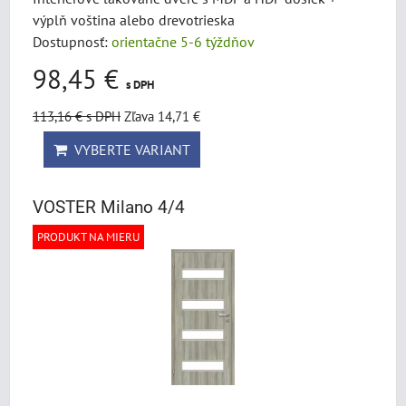
výplň voština alebo drevotrieska
Dostupnosť:
orientačne 5-6 týždňov
98,45 €
s DPH
113,16 €
s DPH
Zľava 14,71 €
VYBERTE VARIANT
VOSTER Milano 4/4
PRODUKT NA MIERU