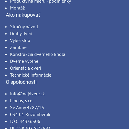
Produkty na mieru - podmienky
Montáž
Ako nakupovať
Stručný návod
Druhy dverí
Výber skla
Zárubne
Konštrukcia dverného krídla
Dverné výplne
Orientácia dverí
Technické informácie
O spoločnosti
info@najdvere.sk
Lingas, s.r.o.
Sv. Anny 4787/1A
034 01 Ružomberok
IČO: 44336306
DIČ: SK2022672883