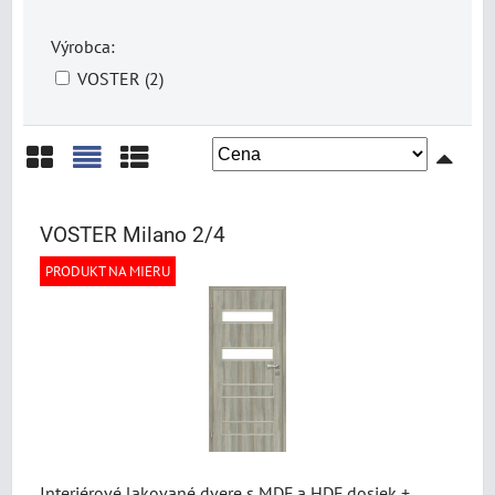
Výrobca:
VOSTER (2)
Mriežka
Zoznam
Tabuľka
VOSTER Milano 2/4
PRODUKT NA MIERU
Interiérové lakované dvere s MDF a HDF dosiek +