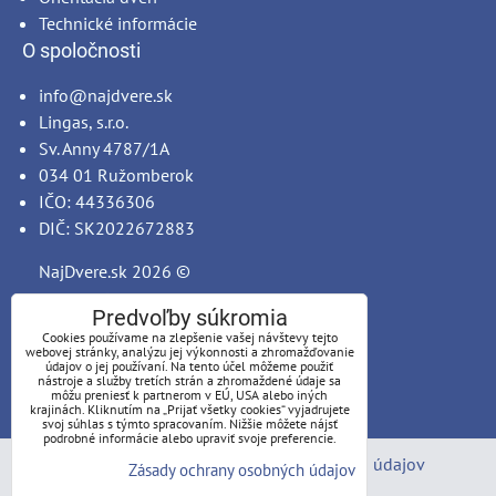
Technické informácie
O spoločnosti
info@najdvere.sk
Lingas, s.r.o.
Sv. Anny 4787/1A
034 01 Ružomberok
IČO: 44336306
DIČ: SK2022672883
NajDvere.sk
2026 ©
Predvoľby súkromia
Cookies používame na zlepšenie vašej návštevy tejto
webovej stránky, analýzu jej výkonnosti a zhromažďovanie
údajov o jej používaní. Na tento účel môžeme použiť
nástroje a služby tretích strán a zhromaždené údaje sa
môžu preniesť k partnerom v EÚ, USA alebo iných
krajinách. Kliknutím na „Prijať všetky cookies“ vyjadrujete
svoj súhlas s týmto spracovaním. Nižšie môžete nájsť
podrobné informácie alebo upraviť svoje preferencie.
Predvoľby súkromia
Zásady ochrany osobných údajov
Zásady ochrany osobných údajov