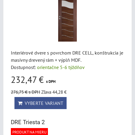
Interiérové dvere s povrchom DRE CELL, konštrukcia je
masívny drevený rám + výplň MDF.
Dostupnosť:
orientačne 5-6 týždňov
232,47 €
s DPH
276,75 €
s DPH
Zľava 44,28 €
VYBERTE VARIANT
DRE Triesta 2
PRODUKT NA MIERU