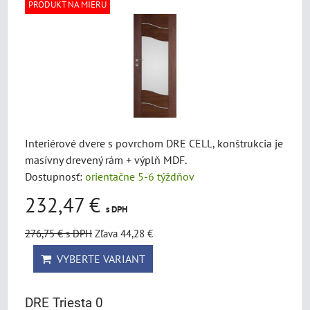
PRODUKT NA MIERU
Interiérové dvere s povrchom DRE CELL, konštrukcia je
masívny drevený rám + výplň MDF.
Dostupnosť:
orientačne 5-6 týždňov
232,47 €
s DPH
276,75 €
s DPH
Zľava 44,28 €
VYBERTE VARIANT
DRE Triesta 0