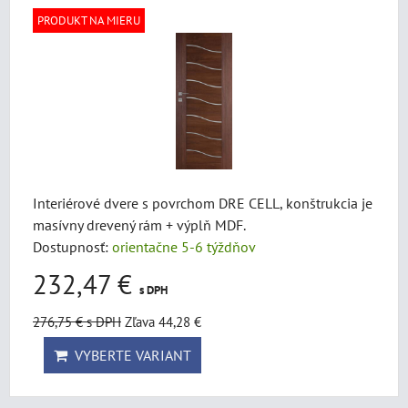
PRODUKT NA MIERU
Interiérové dvere s povrchom DRE CELL, konštrukcia je
masívny drevený rám + výplň MDF.
Dostupnosť:
orientačne 5-6 týždňov
232,47 €
s DPH
276,75 €
s DPH
Zľava 44,28 €
VYBERTE VARIANT