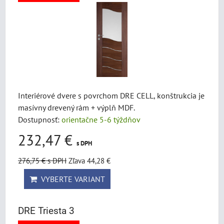
Interiérové dvere s povrchom DRE CELL, konštrukcia je
masívny drevený rám + výplň MDF.
Dostupnosť:
orientačne 5-6 týždňov
232,47 €
s DPH
276,75 €
s DPH
Zľava 44,28 €
VYBERTE VARIANT
DRE Triesta 3