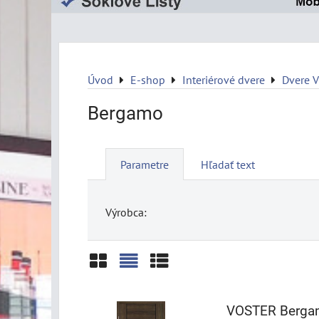
Úvod
E-shop
Interiérové dvere
Dvere 
Bergamo
Parametre
Hľadať text
Výrobca:
Mriežka
Zoznam
Tabuľka
VOSTER Berga