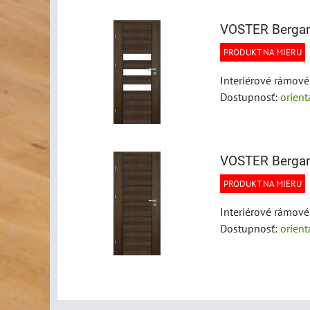
VOSTER Berga
PRODUKT NA MIERU
Interiérové rámov
Dostupnosť:
orien
VOSTER Berga
PRODUKT NA MIERU
Interiérové rámov
Dostupnosť:
orien