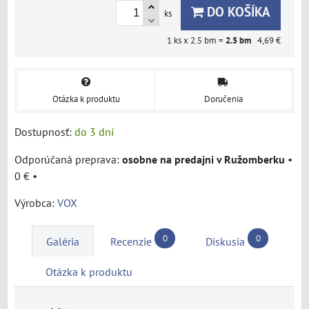
DO KOŠÍKA
ks
1
ks x 2.5 bm =
2.5
bm
4,69 €
Otázka k produktu
Doručenia
Dostupnosť:
do 3 dní
osobne na predajni v Ružomberku
•
0 €
•
Výrobca:
VOX
0
0
Galéria
Recenzie
Diskusia
Otázka k produktu