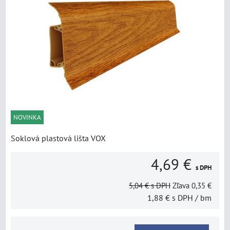
NOVINKA
Soklová plastová lišta VOX
4,69 €
s DPH
5,04 €
s DPH
Zľava
0,35 €
1,88 €
s DPH
/ bm