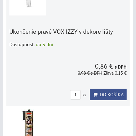
Ukončenie pravé VOX IZZY v dekore lišty
Dostupnosť:
do 3 dní
0,86 €
s DPH
0,98 €
s DPH
Zľava 0,13 €
DO KOŠÍKA
ks