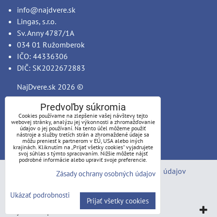
info@najdvere.sk
Lingas, s.r.o.
Sv. Anny 4787/1A
034 01 Ružomberok
IČO: 44336306
DIČ: SK2022672883
NajDvere.sk
2026 ©
Predvoľby súkromia
Cookies používame na zlepšenie vašej návštevy tejto
webovej stránky, analýzu jej výkonnosti a zhromažďovanie
údajov o jej používaní. Na tento účel môžeme použiť
nástroje a služby tretích strán a zhromaždené údaje sa
môžu preniesť k partnerom v EÚ, USA alebo iných
krajinách. Kliknutím na „Prijať všetky cookies“ vyjadrujete
svoj súhlas s týmto spracovaním. Nižšie môžete nájsť
podrobné informácie alebo upraviť svoje preferencie.
Predvoľby súkromia
Zásady ochrany osobných údajov
Zásady ochrany osobných údajov
Stav objednávky
Ukázať podrobnosti
Prijať všetky cookies
Vytvorené pomocou:
BiznisWeb.sk