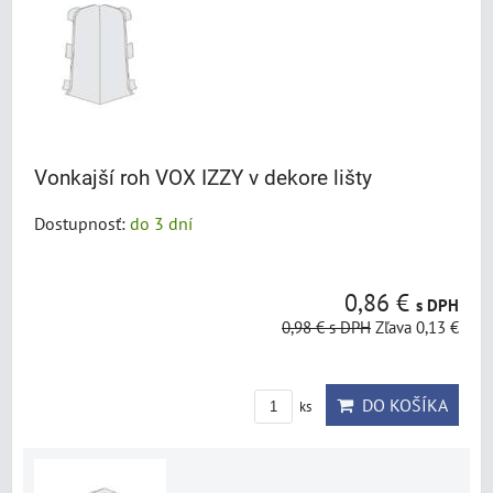
Vonkajší roh VOX IZZY v dekore lišty
Dostupnosť:
do 3 dní
0,86 €
s DPH
0,98 €
s DPH
Zľava 0,13 €
DO KOŠÍKA
ks