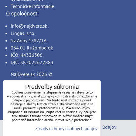
Technické informácie
O spoločnosti
info@najdvere.sk
Lingas, s.r.o.
Sv. Anny 4787/1A
034 01 Ružomberok
IČO: 44336306
DIČ: SK2022672883
NajDvere.sk
2026 ©
Predvoľby súkromia
Cookies používame na zlepšenie vašej návštevy tejto
webovej stránky, analýzu jej výkonnosti a zhromažďovanie
údajov o jej používaní. Na tento účel môžeme použiť
nástroje a služby tretích strán a zhromaždené údaje sa
môžu preniesť k partnerom v EÚ, USA alebo iných
krajinách. Kliknutím na „Prijať všetky cookies“ vyjadrujete
svoj súhlas s týmto spracovaním. Nižšie môžete nájsť
podrobné informácie alebo upraviť svoje preferencie.
Predvoľby súkromia
Zásady ochrany osobných údajov
Zásady ochrany osobných údajov