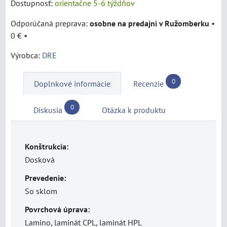
Dostupnosť:
orientačne 5-6 týždňov
osobne na predajni v Ružomberku
•
0 €
•
Výrobca:
DRE
0
Doplnkové informácie
Recenzie
0
Diskusia
Otázka k produktu
Konštrukcia:
Dosková
Prevedenie:
So sklom
Povrchová úprava:
Lamino, laminát CPL, laminát HPL