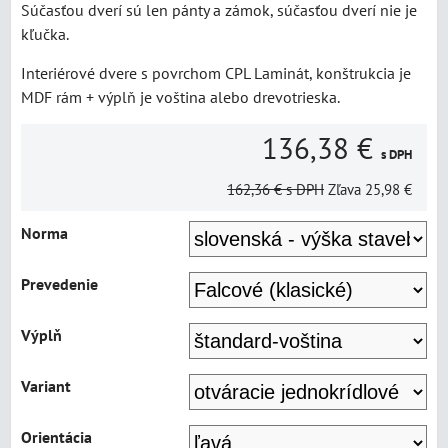
Súčasťou dverí sú len pánty a zámok, súčasťou dverí nie je
kľučka.
Interiérové dvere s povrchom CPL Laminát, konštrukcia je
MDF rám + výplň je voština alebo drevotrieska.
136,38 €
s DPH
162,36 €
s DPH
Zľava
25,98 €
Norma
Prevedenie
Výplň
Variant
Orientácia