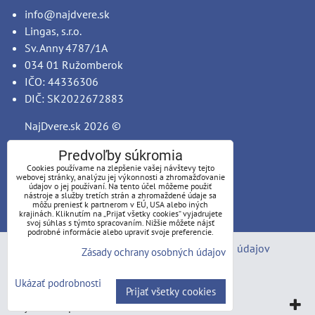
info@najdvere.sk
Lingas, s.r.o.
Sv. Anny 4787/1A
034 01 Ružomberok
IČO: 44336306
DIČ: SK2022672883
NajDvere.sk
2026 ©
Predvoľby súkromia
Cookies používame na zlepšenie vašej návštevy tejto
webovej stránky, analýzu jej výkonnosti a zhromažďovanie
údajov o jej používaní. Na tento účel môžeme použiť
nástroje a služby tretích strán a zhromaždené údaje sa
môžu preniesť k partnerom v EÚ, USA alebo iných
krajinách. Kliknutím na „Prijať všetky cookies“ vyjadrujete
svoj súhlas s týmto spracovaním. Nižšie môžete nájsť
podrobné informácie alebo upraviť svoje preferencie.
Predvoľby súkromia
Zásady ochrany osobných údajov
Zásady ochrany osobných údajov
Stav objednávky
Ukázať podrobnosti
Prijať všetky cookies
Vytvorené pomocou:
BiznisWeb.sk