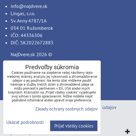
info@najdvere.sk
Lingas, s.r.o.
Sv. Anny 4787/1A
034 01 Ružomberok
IČO: 44336306
DIČ: SK2022672883
NajDvere.sk
2026 ©
Predvoľby súkromia
Cookies používame na zlepšenie vašej návštevy tejto
webovej stránky, analýzu jej výkonnosti a zhromažďovanie
údajov o jej používaní. Na tento účel môžeme použiť
nástroje a služby tretích strán a zhromaždené údaje sa
môžu preniesť k partnerom v EÚ, USA alebo iných
krajinách. Kliknutím na „Prijať všetky cookies“ vyjadrujete
svoj súhlas s týmto spracovaním. Nižšie môžete nájsť
podrobné informácie alebo upraviť svoje preferencie.
Predvoľby súkromia
Zásady ochrany osobných údajov
Zásady ochrany osobných údajov
Stav objednávky
Ukázať podrobnosti
Prijať všetky cookies
Vytvorené pomocou:
BiznisWeb.sk