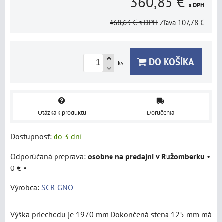
360,85 €
s DPH
468,63 €
s DPH
Zľava
107,78 €
DO KOŠÍKA
ks
Otázka k produktu
Doručenia
Dostupnosť:
do 3 dní
osobne na predajni v Ružomberku
•
0 €
•
Výrobca:
SCRIGNO
Výška priechodu je 1970 mm Dokončená stena 125 mm má