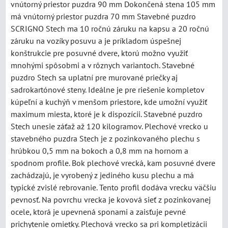
vnútorný priestor puzdra 90 mm Dokončená stena 105 mm
má vnútorný priestor puzdra 70 mm Stavebné puzdro
SCRIGNO Stech ma 10 ročnú záruku na kapsu a 20 ročnú
záruku na vozíky posuvu a je príkladom úspešnej
konštrukcie pre posuvné dvere, ktorú možno využiť
mnohými spôsobmi a v rôznych variantoch. Stavebné
puzdro Stech sa uplatní pre murované priečky aj
sadrokartónové steny. Ideálne je pre riešenie kompletov
kúpeľní a kuchýň v menšom priestore, kde umožní využiť
maximum miesta, ktoré je k dispozícii. Stavebné puzdro
Stech unesie záťaž až 120 kilogramov. Plechové vrecko u
stavebného puzdra Stech je z pozinkovaného plechu s
hrúbkou 0,5 mm na bokoch a 0,8 mm na hornom a
spodnom profile. Bok plechové vrecká, kam posuvné dvere
zachádzajú, je vyrobený z jediného kusu plechu a má
typické zvislé rebrovanie. Tento profil dodáva vrecku väčšiu
pevnosť. Na povrchu vrecka je kovová sieť z pozinkovanej
ocele, ktorá je upevnená sponami a zaisťuje pevné
prichytenie omietky. Plechová vrecko sa pri kompletizácii