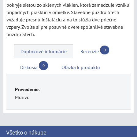
pokryje sieťou zo sklených vlákien, ktorá zamedzuje vzniku
prípadných prasklín v omietke. Stavebné puzdro Stech
vyžaduje presnú inštaláciu a na to slúžia dve priečne
vzpery. Zvoľte si pre posuvné dvere spoľahlivé stavebné
puzdro Stech.
0
Doplnkové informácie
Recenzie
0
Diskusia
Otázka k produktu
Prevedenie:
Murivo
Všetko o nákupe