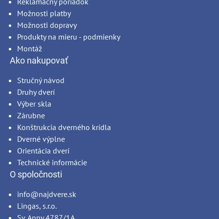
Reklamačný poriadok
Možnosti platby
Možnosti dopravy
Produkty na mieru - podmienky
Montáž
Ako nakupovať
Stručný návod
Druhy dverí
Výber skla
Zárubne
Konštrukcia dverného krídla
Dverné výplne
Orientácia dverí
Technické informácie
O spoločnosti
info@najdvere.sk
Lingas, s.r.o.
Sv. Anny 4787/1A