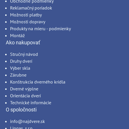
Obchodné podmienky
Reklamačný poriadok
Možnosti platby
Možnosti dopravy
Produkty na mieru - podmienky
Montáž
Ako nakupovať
Stručný návod
Druhy dverí
Výber skla
Zárubne
Konštrukcia dverného krídla
Dverné výplne
Orientácia dverí
Technické informácie
O spoločnosti
info@najdvere.sk
Lingas, s.r.o.