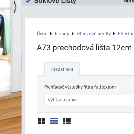
Úvod
E-shop
Hliníkové profily
Effector
A73 prechodová lišta 12cm
Hľadať text
Prehľadať výsledky filtra fulltextom
Mriežka
Zoznam
Tabuľka