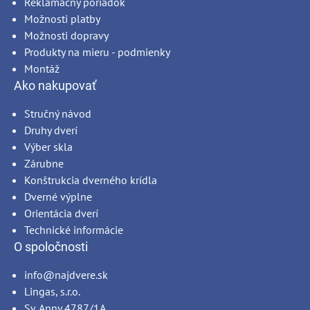
Reklamačný poriadok
Možnosti platby
Možnosti dopravy
Produkty na mieru - podmienky
Montáž
Ako nakupovať
Stručný návod
Druhy dverí
Výber skla
Zárubne
Konštrukcia dverného krídla
Dverné výplne
Orientácia dverí
Technické informácie
O spoločnosti
info@najdvere.sk
Lingas, s.r.o.
Sv. Anny 4787/1A