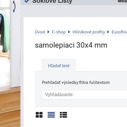
Úvod
E-shop
Hliníkové profily
Eurofin
samolepiaci 30x4 mm
Hľadať text
Prehľadať výsledky filtra fulltextom
Mriežka
Zoznam
Tabuľka