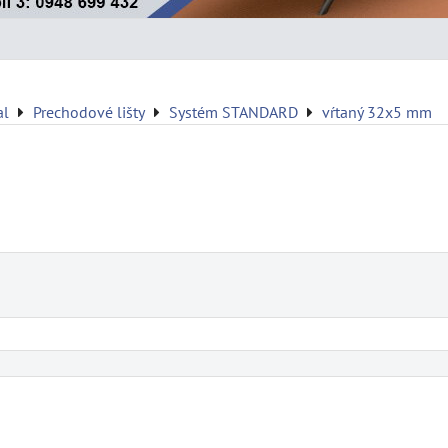
al
Prechodové lišty
Systém STANDARD
vŕtaný 32x5 mm