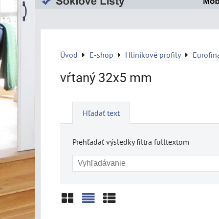
Úvod
E-shop
Hliníkové profily
Eurofin
vŕtaný 32x5 mm
Hľadať text
Prehľadať výsledky filtra fulltextom
Mriežka
Zoznam
Tabuľka