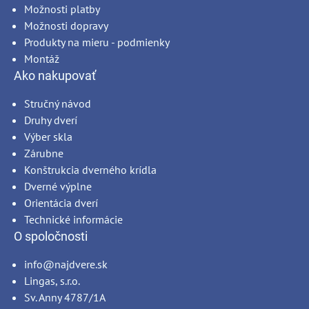
Možnosti platby
Možnosti dopravy
Produkty na mieru - podmienky
Montáž
Ako nakupovať
Stručný návod
Druhy dverí
Výber skla
Zárubne
Konštrukcia dverného krídla
Dverné výplne
Orientácia dverí
Technické informácie
O spoločnosti
info@najdvere.sk
Lingas, s.r.o.
Sv. Anny 4787/1A