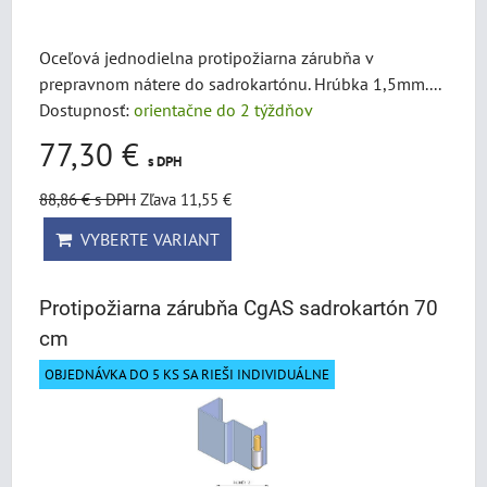
Oceľová jednodielna protipožiarna zárubňa v
prepravnom nátere do sadrokartónu. Hrúbka 1,5mm....
Dostupnosť:
orientačne do 2 týždňov
77,30 €
s DPH
88,86 €
s DPH
Zľava 11,55 €
VYBERTE VARIANT
Protipožiarna zárubňa CgAS sadrokartón 70
cm
OBJEDNÁVKA DO 5 KS SA RIEŠI INDIVIDUÁLNE