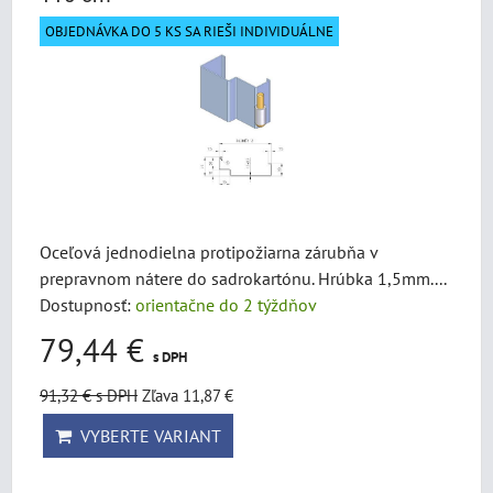
OBJEDNÁVKA DO 5 KS SA RIEŠI INDIVIDUÁLNE
Oceľová jednodielna protipožiarna zárubňa v
prepravnom nátere do sadrokartónu. Hrúbka 1,5mm....
Dostupnosť:
orientačne do 2 týždňov
79,44 €
s DPH
91,32 €
s DPH
Zľava 11,87 €
VYBERTE VARIANT