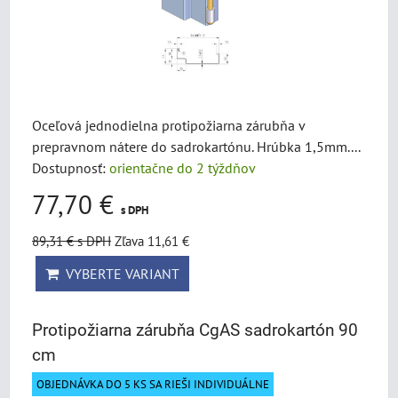
Oceľová jednodielna protipožiarna zárubňa v
prepravnom nátere do sadrokartónu. Hrúbka 1,5mm....
Dostupnosť:
orientačne do 2 týždňov
77,70 €
s DPH
89,31 €
s DPH
Zľava 11,61 €
VYBERTE VARIANT
Protipožiarna zárubňa CgAS sadrokartón 90
cm
OBJEDNÁVKA DO 5 KS SA RIEŠI INDIVIDUÁLNE