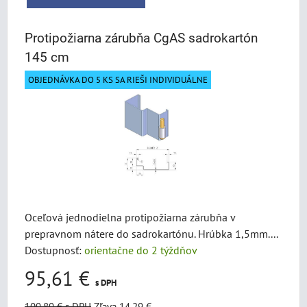
Protipožiarna zárubňa CgAS sadrokartón
145 cm
OBJEDNÁVKA DO 5 KS SA RIEŠI INDIVIDUÁLNE
Oceľová jednodielna protipožiarna zárubňa v
prepravnom nátere do sadrokartónu. Hrúbka 1,5mm....
Dostupnosť:
orientačne do 2 týždňov
95,61 €
s DPH
109,89 €
s DPH
Zľava 14,29 €