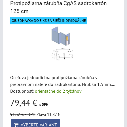
Protipožiarna zárubňa CgAS sadrokartón
125 cm
OBJEDNÁVKA DO 5 KS SA RIEŠI INDIVIDUÁLNE
Oceľová jednodielna protipožiarna zárubňa v
prepravnom nátere do sadrokartónu. Hrúbka 1,5mm....
Dostupnosť:
orientačne do 2 týždňov
79,44 €
s DPH
91,32 €
s DPH
Zľava 11,87 €
VYBERTE VARIANT