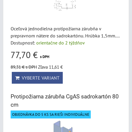
Oceľová jednodielna protipožiarna zárubňa v
prepravnom nátere do sadrokartónu. Hrúbka 1,5mm....
Dostupnosť:
orientačne do 2 týždňov
77,70 €
s DPH
89,31 €
s DPH
Zľava 11,61 €
VYBERTE VARIANT
Protipožiarna zárubňa CgAS sadrokartón 80
cm
OBJEDNÁVKA DO 5 KS SA RIEŠI INDIVIDUÁLNE