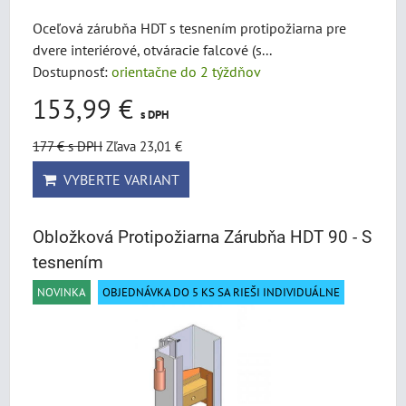
Oceľová zárubňa HDT s tesnením protipožiarna pre
dvere interiérové, otváracie falcové (s...
Dostupnosť:
orientačne do 2 týždňov
153,99 €
s DPH
177 €
s DPH
Zľava 23,01 €
VYBERTE VARIANT
Obložková Protipožiarna Zárubňa HDT 90 - S
tesnením
NOVINKA
OBJEDNÁVKA DO 5 KS SA RIEŠI INDIVIDUÁLNE