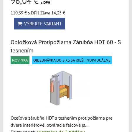
96,04 €
s DPH
110,39 €
s DPH
Zľava 14,35 €
VYBERTE VARIANT
Obložková Protipožiarna Zárubňa HDT 60 - S
tesnením
NOVINKA
OBJEDNÁVKA DO 5 KS SA RIEŠI INDIVIDUÁLNE
Oceľová zárubňa HDT s tesnením protipožiarna pre
dvere interiérové, otváracie falcové (s...