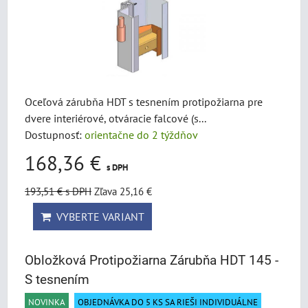
Oceľová zárubňa HDT s tesnením protipožiarna pre
dvere interiérové, otváracie falcové (s...
Dostupnosť:
orientačne do 2 týždňov
168,36 €
s DPH
193,51 €
s DPH
Zľava 25,16 €
VYBERTE VARIANT
Obložková Protipožiarna Zárubňa HDT 145 -
S tesnením
NOVINKA
OBJEDNÁVKA DO 5 KS SA RIEŠI INDIVIDUÁLNE