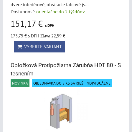
dvere interiérové, otváracie falcové (s...
Dostupnosť:
orientačne do 2 týždňov
151,17 €
s DPH
173,75 €
s DPH
Zľava 22,59 €
VYBERTE VARIANT
Obložková Protipožiarna Zárubňa HDT 80 - S
tesnením
NOVINKA
OBJEDNÁVKA DO 5 KS SA RIEŠI INDIVIDUÁLNE