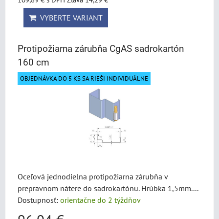
VYBERTE VARIANT
Protipožiarna zárubňa CgAS sadrokartón
160 cm
OBJEDNÁVKA DO 5 KS SA RIEŠI INDIVIDUÁLNE
Oceľová jednodielna protipožiarna zárubňa v
prepravnom nátere do sadrokartónu. Hrúbka 1,5mm....
Dostupnosť:
orientačne do 2 týždňov