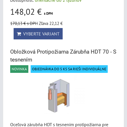
Dostupnosť:
orientačne do 2 týždňov
148,02 €
s DPH
170,13 €
s DPH
Zľava 22,12 €
VYBERTE VARIANT
Obložková Protipožiarna Zárubňa HDT 70 - S
tesnením
NOVINKA
OBJEDNÁVKA DO 5 KS SA RIEŠI INDIVIDUÁLNE
Oceľová zárubňa HDT s tesnením protipožiarna pre