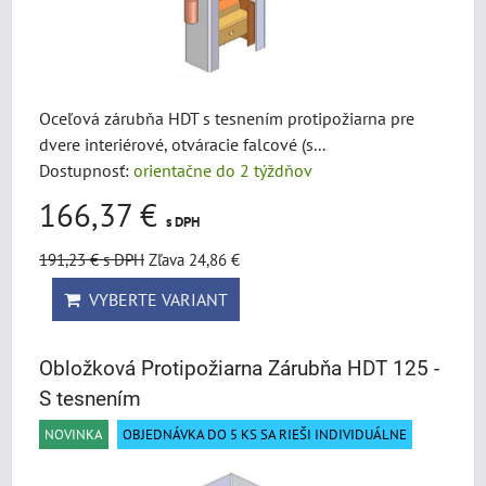
Oceľová zárubňa HDT s tesnením protipožiarna pre
dvere interiérové, otváracie falcové (s...
Dostupnosť:
orientačne do 2 týždňov
166,37 €
s DPH
191,23 €
s DPH
Zľava 24,86 €
VYBERTE VARIANT
Obložková Protipožiarna Zárubňa HDT 125 -
S tesnením
NOVINKA
OBJEDNÁVKA DO 5 KS SA RIEŠI INDIVIDUÁLNE