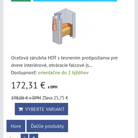
Oceľová zárubňa HDT s tesnením protipožiarna pre
dvere interiérové, otváracie falcové (s...
Dostupnosť:
orientačne do 2 týždňov
172,31 €
s DPH
198,06 €
s DPH
Zľava 25,75 €
VYBERTE VARIANT
Hore
Ďalšie produkty