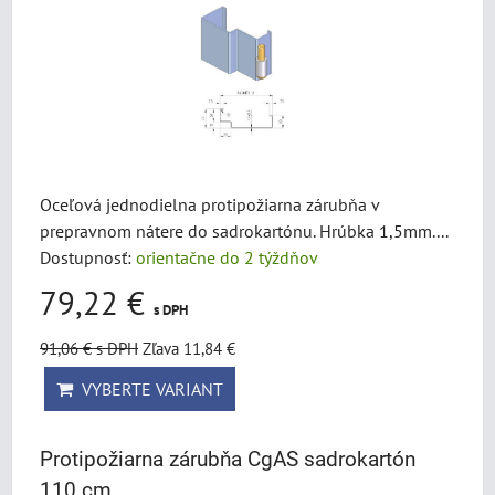
Oceľová jednodielna protipožiarna zárubňa v
prepravnom nátere do sadrokartónu. Hrúbka 1,5mm....
Dostupnosť:
orientačne do 2 týždňov
79,22 €
s DPH
91,06 €
s DPH
Zľava 11,84 €
VYBERTE VARIANT
Protipožiarna zárubňa CgAS sadrokartón
110 cm