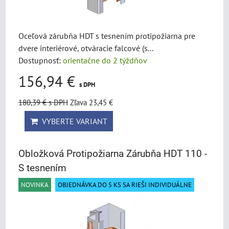
Oceľová zárubňa HDT s tesnením protipožiarna pre
dvere interiérové, otváracie falcové (s...
Dostupnosť:
orientačne do 2 týždňov
156,94 €
s DPH
180,39 €
s DPH
Zľava 23,45 €
VYBERTE VARIANT
Obložková Protipožiarna Zárubňa HDT 110 -
S tesnením
NOVINKA
OBJEDNÁVKA DO 5 KS SA RIEŠI INDIVIDUÁLNE