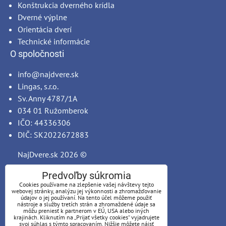
Konštrukcia dverného krídla
Dverné výplne
Orientácia dverí
Technické informácie
O spoločnosti
info@najdvere.sk
Lingas, s.r.o.
Sv. Anny 4787/1A
034 01 Ružomberok
IČO: 44336306
DIČ: SK2022672883
NajDvere.sk
2026 ©
Predvoľby súkromia
Cookies používame na zlepšenie vašej návštevy tejto
webovej stránky, analýzu jej výkonnosti a zhromažďovanie
údajov o jej používaní. Na tento účel môžeme použiť
nástroje a služby tretích strán a zhromaždené údaje sa
môžu preniesť k partnerom v EÚ, USA alebo iných
krajinách. Kliknutím na „Prijať všetky cookies“ vyjadrujete
svoj súhlas s týmto spracovaním. Nižšie môžete nájsť