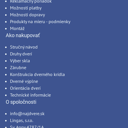
Reklamačný poriadok
Možnosti platby
Možnosti dopravy
Produkty na mieru - podmienky
Montáž
Ako nakupovať
Stručný návod
Druhy dverí
Výber skla
Zárubne
Konštrukcia dverného krídla
Dverné výplne
Orientácia dverí
Technické informácie
O spoločnosti
info@najdvere.sk
Lingas, s.r.o.
Sv. Anny 4787/1A