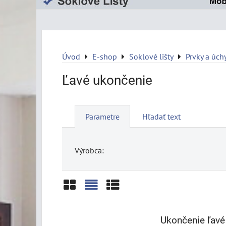
Úvod
E-shop
Soklové lišty
Prvky a úch
Ľavé ukončenie
Parametre
Hľadať text
Výrobca:
Mriežka
Zoznam
Tabuľka
Ukončenie ľavé