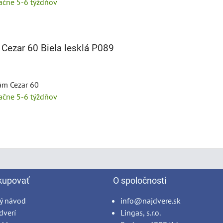
tačne 5-6 týždňov
 Cezar 60 Biela lesklá P089
tám Cezar 60
tačne 5-6 týždňov
kupovať
O spoločnosti
ý návod
info@najdvere.sk
dverí
Lingas, s.r.o.