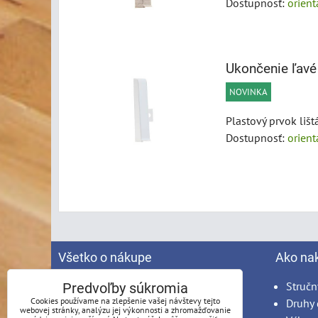
Dostupnosť:
orien
Ukončenie ľavé
NOVINKA
Plastový prvok liš
Dostupnosť:
orien
Všetko o nákupe
Ako na
Spracovanie osobných údajov
Stručn
Predvoľby súkromia
Cookies používame na zlepšenie vašej návštevy tejto
Obchodné podmienky
Druhy 
webovej stránky, analýzu jej výkonnosti a zhromažďovanie