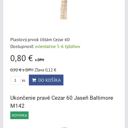
Plastový prvok lištám Cezar 60
Dostupnosť:
orientačne 5-6 týždňov
0,80 €
s DPH
0,92 €
s DPH
Zľava 0,12 €
DO KOŠÍKA
ks
Ukončenie pravé Cezar 60 Jaseň Baltimore
M142
NOVINKA