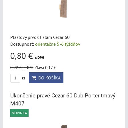
Plastový prvok lištám Cezar 60
Dostupnosť:
orientačne 5-6 týždňov
0,80 €
s DPH
0,92 €
s DPH
Zľava 0,12 €
DO KOŠÍKA
ks
Ukončenie pravé Cezar 60 Dub Porter tmavý
M407
NOVINKA