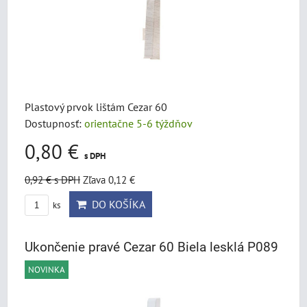
Plastový prvok lištám Cezar 60
Dostupnosť:
orientačne 5-6 týždňov
0,80 €
s DPH
0,92 €
s DPH
Zľava 0,12 €
DO KOŠÍKA
ks
Ukončenie pravé Cezar 60 Biela lesklá P089
NOVINKA