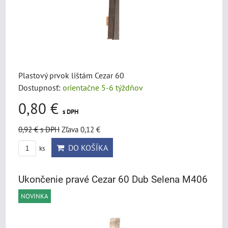
Plastový prvok lištám Cezar 60
Dostupnosť:
orientačne 5-6 týždňov
0,80 €
s DPH
0,92 €
s DPH
Zľava 0,12 €
DO KOŠÍKA
ks
Ukončenie pravé Cezar 60 Dub Selena M406
NOVINKA