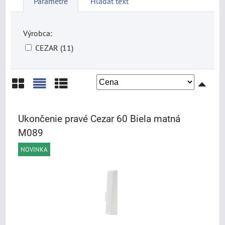
Parametre
Hľadať text
Výrobca:
CEZAR (11)
Mriežka
Zoznam
Tabuľka
Ukončenie pravé Cezar 60 Biela matná
M089
NOVINKA