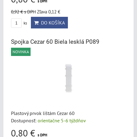
s DPH
0,92 €
s DPH
Zľava 0,12 €
DO KOŠÍKA
ks
Spojka Cezar 60 Biela lesklá P089
NOVINKA
Plastový prvok lištám Cezar 60
Dostupnosť:
orientačne 5-6 týždňov
0,80 €
s DPH