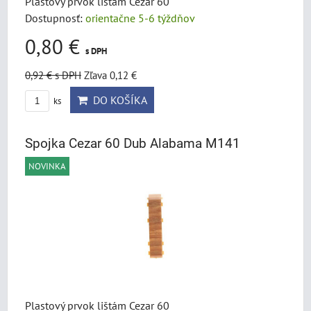
Plastový prvok lištám Cezar 60
Dostupnosť:
orientačne 5-6 týždňov
0,80 €
s DPH
0,92 €
s DPH
Zľava 0,12 €
DO KOŠÍKA
ks
Spojka Cezar 60 Dub Alabama M141
NOVINKA
Plastový prvok lištám Cezar 60