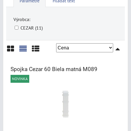
Parametre
Hľadať text
Výrobca:
CEZAR (11)
Mriežka
Zoznam
Tabuľka
Spojka Cezar 60 Biela matná M089
NOVINKA