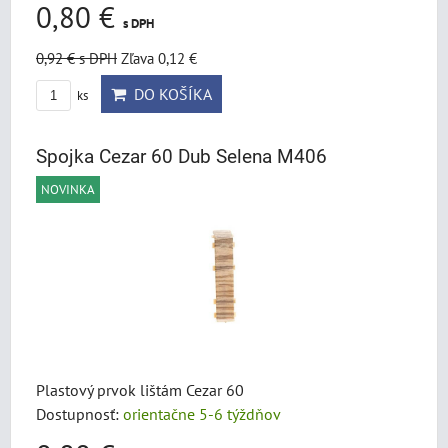
0,80 €
s DPH
0,92 €
s DPH
Zľava 0,12 €
DO KOŠÍKA
ks
Spojka Cezar 60 Dub Selena M406
NOVINKA
Plastový prvok lištám Cezar 60
Dostupnosť:
orientačne 5-6 týždňov