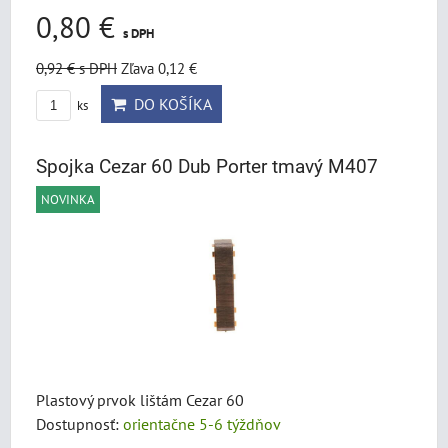
0,80 €
s DPH
0,92 €
s DPH
Zľava 0,12 €
DO KOŠÍKA
ks
Spojka Cezar 60 Dub Porter tmavý M407
NOVINKA
Plastový prvok lištám Cezar 60
Dostupnosť:
orientačne 5-6 týždňov