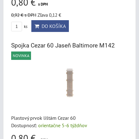
0,80 €
s DPH
0,92 €
s DPH
Zľava 0,12 €
DO KOŠÍKA
ks
Spojka Cezar 60 Jaseň Baltimore M142
NOVINKA
Plastový prvok lištám Cezar 60
Dostupnosť:
orientačne 5-6 týždňov
0,80 €