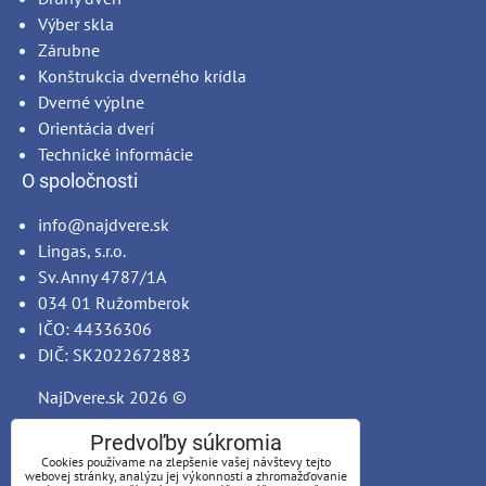
Výber skla
Zárubne
Konštrukcia dverného krídla
Dverné výplne
Orientácia dverí
Technické informácie
O spoločnosti
info@najdvere.sk
Lingas, s.r.o.
Sv. Anny 4787/1A
034 01 Ružomberok
IČO: 44336306
DIČ: SK2022672883
NajDvere.sk
2026 ©
Predvoľby súkromia
Cookies používame na zlepšenie vašej návštevy tejto
webovej stránky, analýzu jej výkonnosti a zhromažďovanie