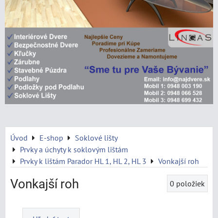
Úvod
E-shop
Soklové lišty
Prvky a úchyty k soklovým lištám
Prvky k lištám Parador HL 1, HL 2, HL 3
Vonkajší roh
Vonkajší roh
0
položiek