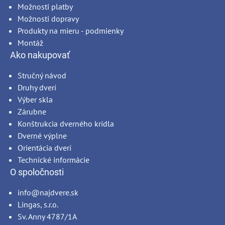
Možnosti platby
Možnosti dopravy
Produkty na mieru - podmienky
Montáž
Ako nakupovať
Stručný návod
Druhy dverí
Výber skla
Zárubne
Konštrukcia dverného krídla
Dverné výplne
Orientácia dverí
Technické informácie
O spoločnosti
info@najdvere.sk
Lingas, s.r.o.
Sv. Anny 4787/1A