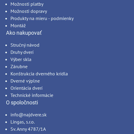
Možnosti platby
Možnosti dopravy
Produkty na mieru - podmienky
Montáž
Ako nakupovať
Stručný návod
Druhy dverí
Výber skla
Zárubne
Konštrukcia dverného krídla
Dverné výplne
Orientácia dverí
Technické informácie
O spoločnosti
info@najdvere.sk
Lingas, s.r.o.
Sv. Anny 4787/1A