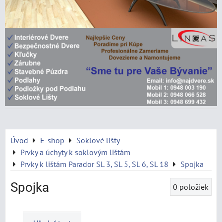
Úvod
E-shop
Soklové lišty
Prvky a úchyty k soklovým lištám
Prvky k lištám Parador SL 3, SL 5, SL 6, SL 18
Spojka
Spojka
0
položiek