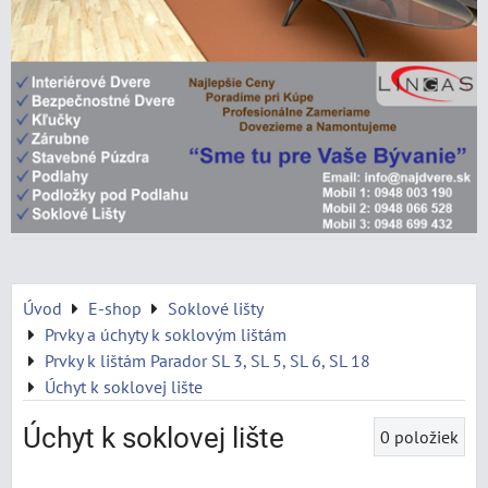
Úvod
E-shop
Soklové lišty
Prvky a úchyty k soklovým lištám
Prvky k lištám Parador SL 3, SL 5, SL 6, SL 18
Úchyt k soklovej lište
Úchyt k soklovej lište
0
položiek