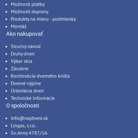
Možnosti platby
Možnosti dopravy
Produkty na mieru - podmienky
Montáž
Ako nakupovať
Stručný návod
Druhy dverí
Výber skla
Zárubne
Konštrukcia dverného krídla
Dverné výplne
Orientácia dverí
Technické informácie
O spoločnosti
info@najdvere.sk
Lingas, s.r.o.
Sv. Anny 4787/1A