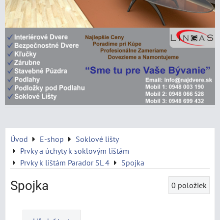
Úvod
E-shop
Soklové lišty
Prvky a úchyty k soklovým lištám
Prvky k lištám Parador SL 4
Spojka
Spojka
0
položiek