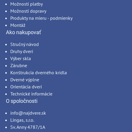
Možnosti platby
Možnosti dopravy
Produkty na mieru - podmienky
Montáž
Ako nakupovať
Stručný návod
Druhy dverí
Výber skla
Zárubne
Konštrukcia dverného krídla
Dverné výplne
Orientácia dverí
Technické informácie
O spoločnosti
info@najdvere.sk
Lingas, s.r.o.
Sv. Anny 4787/1A