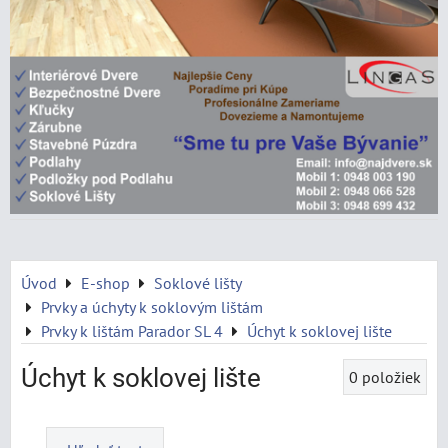
Úvod
E-shop
Soklové lišty
Prvky a úchyty k soklovým lištám
Prvky k lištám Parador SL 4
Úchyt k soklovej lište
Úchyt k soklovej lište
0
položiek