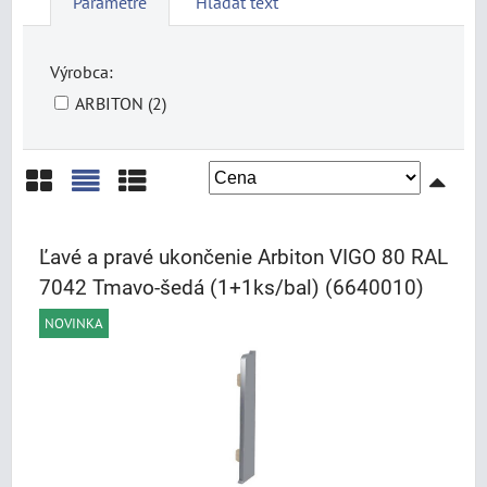
Parametre
Hľadať text
Výrobca:
ARBITON (2)
Mriežka
Zoznam
Tabuľka
Ľavé a pravé ukončenie Arbiton VIGO 80 RAL
7042 Tmavo-šedá (1+1ks/bal) (6640010)
NOVINKA