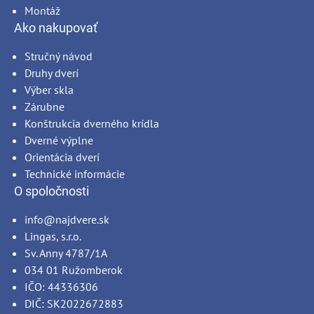
Montáž
Ako nakupovať
Stručný návod
Druhy dverí
Výber skla
Zárubne
Konštrukcia dverného krídla
Dverné výplne
Orientácia dverí
Technické informácie
O spoločnosti
info@najdvere.sk
Lingas, s.r.o.
Sv. Anny 4787/1A
034 01 Ružomberok
IČO: 44336306
DIČ: SK2022672883