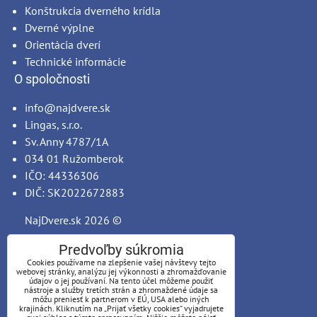
Konštrukcia dverného krídla
Dverné výplne
Orientácia dverí
Technické informácie
O spoločnosti
info@najdvere.sk
Lingas, s.r.o.
Sv. Anny 4787/1A
034 01 Ružomberok
IČO: 44336306
DIČ: SK2022672883
NajDvere.sk
2026 ©
Predvoľby súkromia
Cookies používame na zlepšenie vašej návštevy tejto
webovej stránky, analýzu jej výkonnosti a zhromažďovanie
údajov o jej používaní. Na tento účel môžeme použiť
nástroje a služby tretích strán a zhromaždené údaje sa
môžu preniesť k partnerom v EÚ, USA alebo iných
krajinách. Kliknutím na „Prijať všetky cookies“ vyjadrujete