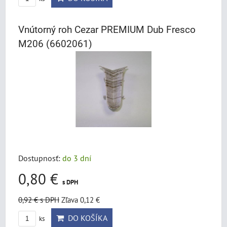
Vnútorný roh Cezar PREMIUM Dub Fresco
M206 (6602061)
Dostupnosť:
do 3 dní
0,80 €
s DPH
0,92 €
s DPH
Zľava 0,12 €
DO KOŠÍKA
ks