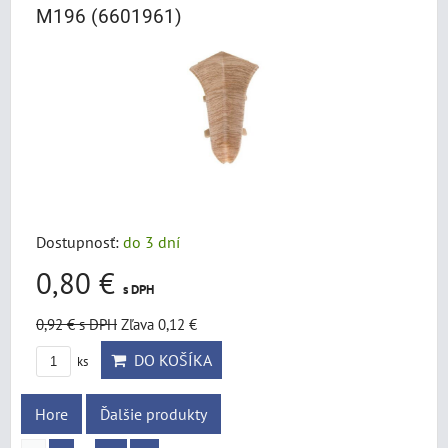
M196 (6601961)
Dostupnosť:
do 3 dní
0,80 €
s DPH
0,92 €
s DPH
Zľava 0,12 €
DO KOŠÍKA
ks
Hore
Ďalšie produkty