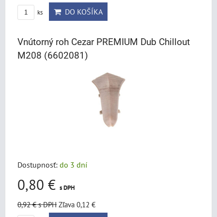
DO KOŠÍKA
ks
Vnútorný roh Cezar PREMIUM Dub Chillout
M208 (6602081)
Dostupnosť:
do 3 dní
0,80 €
s DPH
0,92 €
s DPH
Zľava 0,12 €