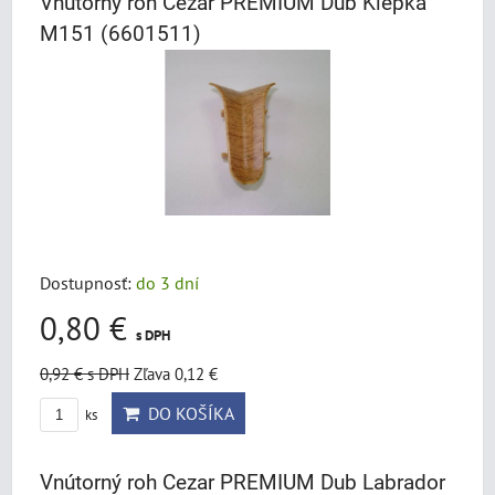
Vnútorný roh Cezar PREMIUM Dub Klepka
M151 (6601511)
Dostupnosť:
do 3 dní
0,80 €
s DPH
0,92 €
s DPH
Zľava 0,12 €
DO KOŠÍKA
ks
Vnútorný roh Cezar PREMIUM Dub Labrador