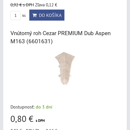
0,92 €
s DPH
Zľava 0,12 €
DO KOŠÍKA
ks
Vnútorný roh Cezar PREMIUM Dub Aspen
M163 (6601631)
Dostupnosť:
do 3 dní
0,80 €
s DPH