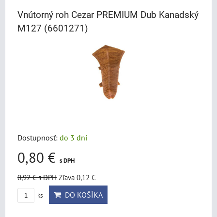
Vnútorný roh Cezar PREMIUM Dub Kanadský
M127 (6601271)
Dostupnosť:
do 3 dní
0,80 €
s DPH
0,92 €
s DPH
Zľava 0,12 €
DO KOŠÍKA
ks