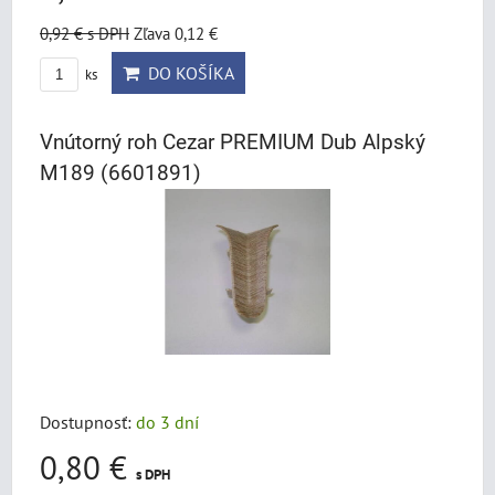
0,92 €
s DPH
Zľava 0,12 €
DO KOŠÍKA
ks
Vnútorný roh Cezar PREMIUM Dub Alpský
M189 (6601891)
Dostupnosť:
do 3 dní
0,80 €
s DPH