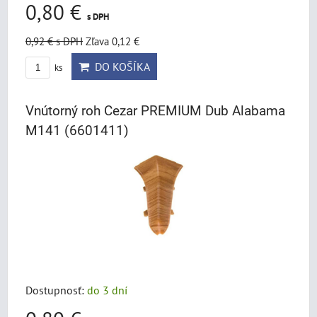
0,80 €
s DPH
0,92 €
s DPH
Zľava 0,12 €
DO KOŠÍKA
ks
Vnútorný roh Cezar PREMIUM Dub Alabama
M141 (6601411)
Dostupnosť:
do 3 dní