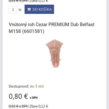
0,92 €
s DPH
Zľava 0,12 €
DO KOŠÍKA
ks
Vnútorný roh Cezar PREMIUM Dub Belfast
M158 (6601581)
Dostupnosť:
do 3 dní
0,80 €
s DPH
0,92 €
s DPH
Zľava 0,12 €