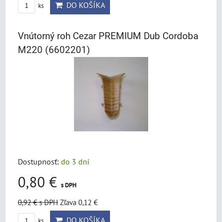
DO KOŠÍKA
ks
Vnútorný roh Cezar PREMIUM Dub Cordoba
M220 (6602201)
Dostupnosť:
do 3 dní
0,80 €
s DPH
0,92 €
s DPH
Zľava 0,12 €
DO KOŠÍKA
ks