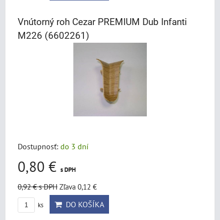
Vnútorný roh Cezar PREMIUM Dub Infanti
M226 (6602261)
Dostupnosť:
do 3 dní
0,80 €
s DPH
0,92 €
s DPH
Zľava 0,12 €
DO KOŠÍKA
ks