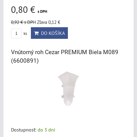
0,80 €
s DPH
0,92 €
s DPH
Zľava 0,12 €
DO KOŠÍKA
ks
Vnútorný roh Cezar PREMIUM Biela M089
(6600891)
Dostupnosť:
do 3 dní