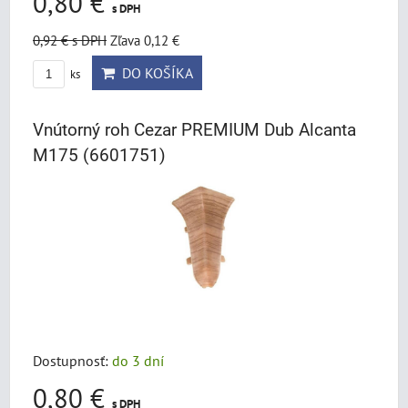
0,80 €
s DPH
0,92 €
s DPH
Zľava 0,12 €
DO KOŠÍKA
ks
Vnútorný roh Cezar PREMIUM Dub Alcanta
M175 (6601751)
Dostupnosť:
do 3 dní
0,80 €
s DPH