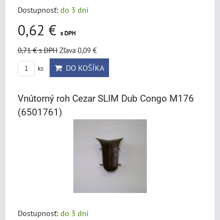
Dostupnosť:
do 3 dní
0,62 €
s DPH
0,71 €
s DPH
Zľava 0,09 €
DO KOŠÍKA
ks
Vnútorný roh Cezar SLIM Dub Congo M176
(6501761)
Dostupnosť:
do 3 dní