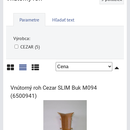
Parametre
Hľadať text
Výrobca:
CEZAR (5)
Mriežka
Zoznam
Tabuľka
Vnútorný roh Cezar SLIM Buk M094
(6500941)