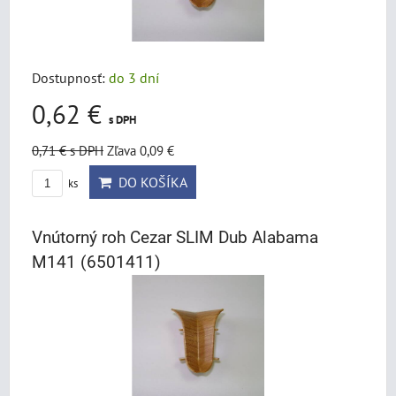
Dostupnosť:
do 3 dní
0,62 €
s DPH
0,71 €
s DPH
Zľava 0,09 €
DO KOŠÍKA
ks
Vnútorný roh Cezar SLIM Dub Alabama
M141 (6501411)