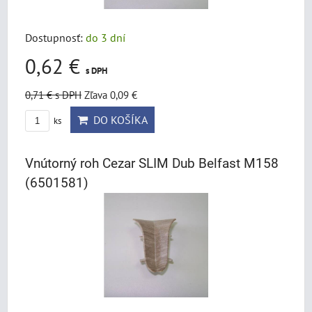
Dostupnosť:
do 3 dní
0,62 €
s DPH
0,71 €
s DPH
Zľava 0,09 €
DO KOŠÍKA
ks
Vnútorný roh Cezar SLIM Dub Belfast M158
(6501581)