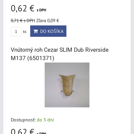
0,62 €
s DPH
0,71 €
s DPH
Zľava 0,09 €
DO KOŠÍKA
ks
Vnútorný roh Cezar SLIM Dub Riverside
M137 (6501371)
Dostupnosť:
do 3 dní
0,62 €
s DPH