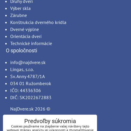
Druhy dverí
Výber skla
Zárubne
Konštrukcia dverného krídla
Dverné výplne
Orientácia dverí
Technické informácie
O spoločnosti
info@najdvere.sk
Lingas, s.r.o.
Sv. Anny 4787/1A
034 01 Ružomberok
IČO: 44336306
DIČ: SK2022672883
NajDvere.sk
2026 ©
Predvoľby súkromia
Cookies používame na zlepšenie vašej návštevy tejto
webovej stránky, analýzu jej výkonnosti a zhromažďovanie