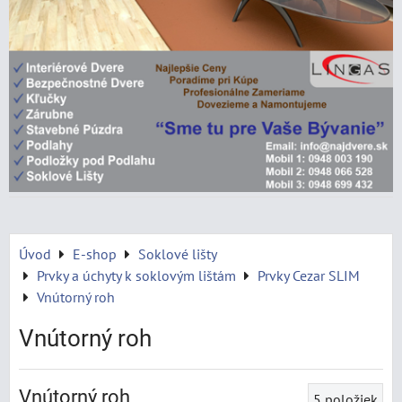
Úvod
E-shop
Soklové lišty
Prvky a úchyty k soklovým lištám
Prvky Cezar SLIM
Vnútorný roh
Vnútorný roh
Vnútorný roh
5
položiek