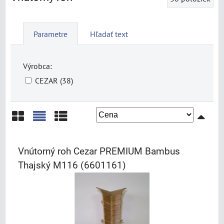
Parametre
Hľadať text
Výrobca:
CEZAR (38)
Mriežka
Zoznam
Tabuľka
Vnútorný roh Cezar PREMIUM Bambus
Thajský M116 (6601161)