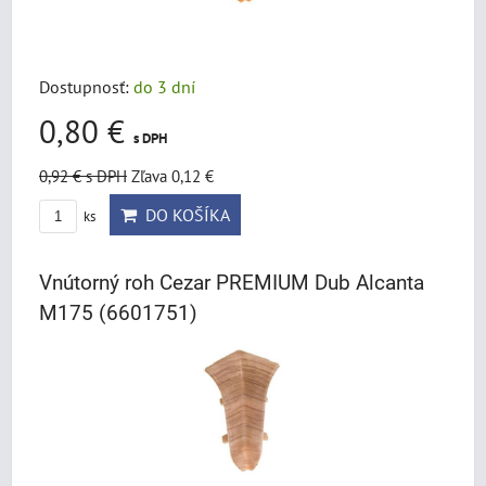
Dostupnosť:
do 3 dní
0,80 €
s DPH
0,92 €
s DPH
Zľava 0,12 €
DO KOŠÍKA
ks
Vnútorný roh Cezar PREMIUM Dub Alcanta
M175 (6601751)