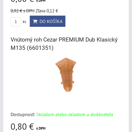
s DPH
0,92 €
s DPH
Zľava 0,12 €
DO KOŠÍKA
ks
Vnútorný roh Cezar PREMIUM Dub Klasický
M135 (6601351)
Dostupnosť:
Skladom alebo skladom u dodávateľa
0,80 €
s DPH