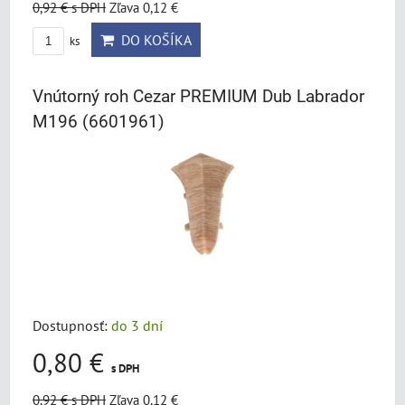
0,92 €
s DPH
Zľava 0,12 €
DO KOŠÍKA
ks
Vnútorný roh Cezar PREMIUM Dub Labrador
M196 (6601961)
Dostupnosť:
do 3 dní
0,80 €
s DPH
0,92 €
s DPH
Zľava 0,12 €