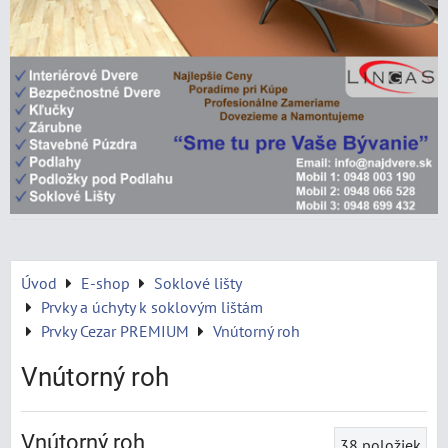
Úvod
E-shop
Soklové lišty
Prvky a úchyty k soklovým lištám
Prvky Cezar PREMIUM
Vnútorný roh
Vnútorný roh
Vnútorný roh
38
položiek