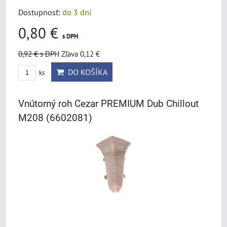
Dostupnosť:
do 3 dní
0,80 €
s DPH
0,92 €
s DPH
Zľava 0,12 €
DO KOŠÍKA
ks
Vnútorný roh Cezar PREMIUM Dub Chillout
M208 (6602081)