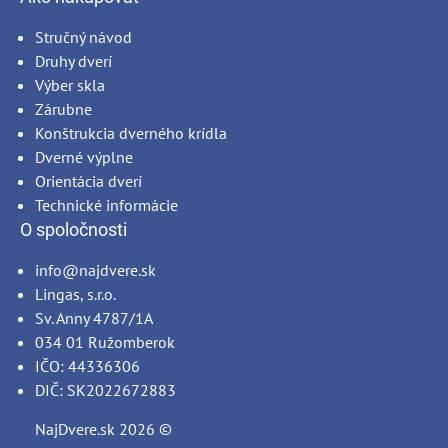
Stručný návod
Druhy dverí
Výber skla
Zárubne
Konštrukcia dverného krídla
Dverné výplne
Orientácia dverí
Technické informácie
O spoločnosti
info@najdvere.sk
Lingas, s.r.o.
Sv. Anny 4787/1A
034 01 Ružomberok
IČO: 44336306
DIČ: SK2022672883
NajDvere.sk
2026 ©