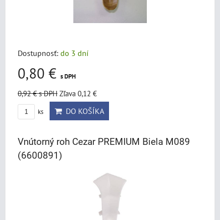
Dostupnosť:
do 3 dní
0,80 €
s DPH
0,92 €
s DPH
Zľava 0,12 €
DO KOŠÍKA
ks
Vnútorný roh Cezar PREMIUM Biela M089
(6600891)