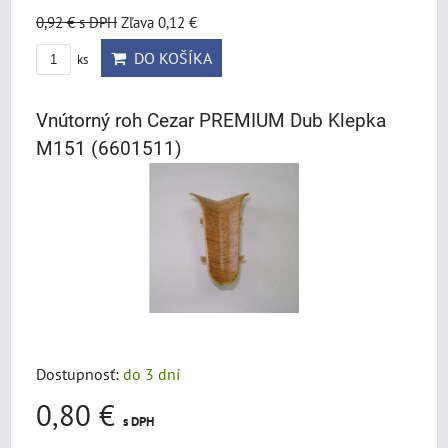
0,92 €
s DPH
Zľava 0,12 €
DO KOŠÍKA
ks
Vnútorný roh Cezar PREMIUM Dub Klepka
M151 (6601511)
Dostupnosť:
do 3 dní
0,80 €
s DPH