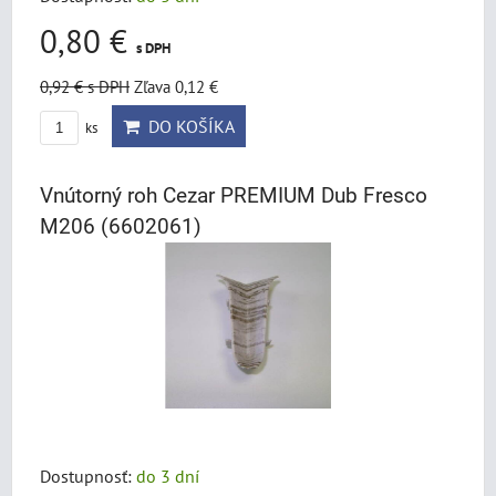
0,80 €
s DPH
0,92 €
s DPH
Zľava 0,12 €
DO KOŠÍKA
ks
Vnútorný roh Cezar PREMIUM Dub Fresco
M206 (6602061)
Dostupnosť:
do 3 dní