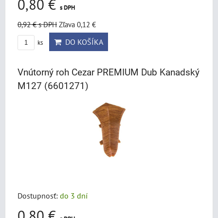
0,80 €
s DPH
0,92 €
s DPH
Zľava 0,12 €
DO KOŠÍKA
ks
Vnútorný roh Cezar PREMIUM Dub Kanadský
M127 (6601271)
Dostupnosť:
do 3 dní
0,80 €