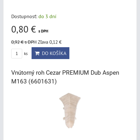
Dostupnosť:
do 3 dní
0,80 €
s DPH
0,92 €
s DPH
Zľava 0,12 €
DO KOŠÍKA
ks
Vnútorný roh Cezar PREMIUM Dub Aspen
M163 (6601631)