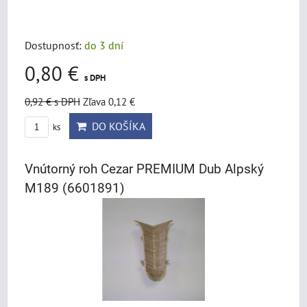
Dostupnosť:
do 3 dní
0,80 €
s DPH
0,92 €
s DPH
Zľava 0,12 €
DO KOŠÍKA
ks
Vnútorný roh Cezar PREMIUM Dub Alpský
M189 (6601891)