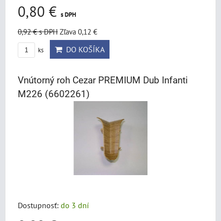
0,80 €
s DPH
0,92 €
s DPH
Zľava 0,12 €
DO KOŠÍKA
ks
Vnútorný roh Cezar PREMIUM Dub Infanti
M226 (6602261)
Dostupnosť:
do 3 dní