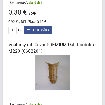
Dostupnosť:
do 3 dní
0,80 €
s DPH
0,92 €
s DPH
Zľava 0,12 €
DO KOŠÍKA
ks
Vnútorný roh Cezar PREMIUM Dub Cordoba
M220 (6602201)
Dostupnosť:
do 3 dní