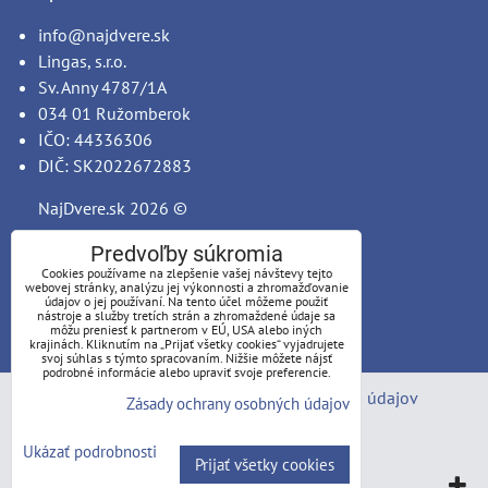
info@najdvere.sk
Lingas, s.r.o.
Sv. Anny 4787/1A
034 01 Ružomberok
IČO: 44336306
DIČ: SK2022672883
NajDvere.sk
2026 ©
Predvoľby súkromia
Cookies používame na zlepšenie vašej návštevy tejto
webovej stránky, analýzu jej výkonnosti a zhromažďovanie
údajov o jej používaní. Na tento účel môžeme použiť
nástroje a služby tretích strán a zhromaždené údaje sa
môžu preniesť k partnerom v EÚ, USA alebo iných
krajinách. Kliknutím na „Prijať všetky cookies“ vyjadrujete
svoj súhlas s týmto spracovaním. Nižšie môžete nájsť
podrobné informácie alebo upraviť svoje preferencie.
Predvoľby súkromia
Zásady ochrany osobných údajov
Zásady ochrany osobných údajov
Stav objednávky
Ukázať podrobnosti
Prijať všetky cookies
Vytvorené pomocou:
BiznisWeb.sk