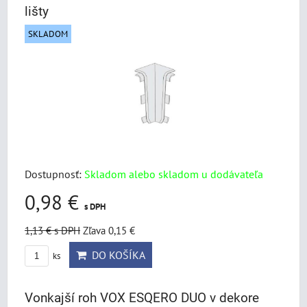
lišty
SKLADOM
Dostupnosť:
Skladom alebo skladom u dodávateľa
0,98 €
s DPH
1,13 €
s DPH
Zľava 0,15 €
DO KOŠÍKA
ks
Vonkajší roh VOX ESQERO DUO v dekore