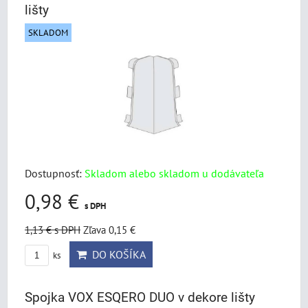
lišty
SKLADOM
Dostupnosť:
Skladom alebo skladom u dodávateľa
0,98 €
s DPH
1,13 €
s DPH
Zľava 0,15 €
DO KOŠÍKA
ks
Spojka VOX ESQERO DUO v dekore lišty