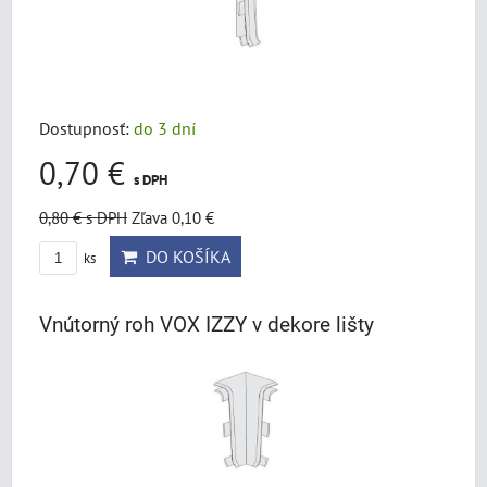
Dostupnosť:
do 3 dní
0,70 €
s DPH
0,80 €
s DPH
Zľava 0,10 €
DO KOŠÍKA
ks
Vnútorný roh VOX IZZY v dekore lišty