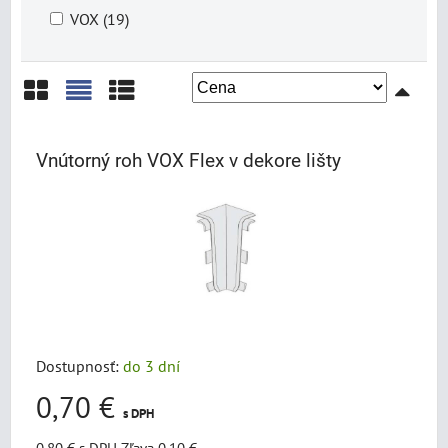
VOX (19)
Mriežka
Zoznam
Tabuľka
Vnútorný roh VOX Flex v dekore lišty
Dostupnosť:
do 3 dní
0,70 €
s DPH