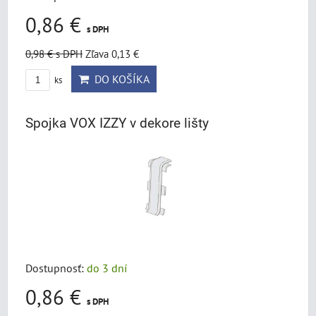
0,86 €
s DPH
0,98 €
s DPH
Zľava 0,13 €
DO KOŠÍKA
ks
Spojka VOX IZZY v dekore lišty
Dostupnosť:
do 3 dní
0,86 €
s DPH