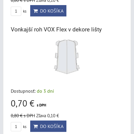
0,80 €
s DPH
Zľava 0,10 €
DO KOŠÍKA
ks
Vonkajší roh VOX Flex v dekore lišty
Dostupnosť:
do 3 dní
0,70 €
s DPH
0,80 €
s DPH
Zľava 0,10 €
DO KOŠÍKA
ks