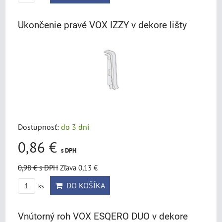
Ukončenie pravé VOX IZZY v dekore lišty
Dostupnosť:
do 3 dní
0,86 €
s DPH
0,98 €
s DPH
Zľava 0,13 €
DO KOŠÍKA
ks
Vnútorný roh VOX ESQERO DUO v dekore