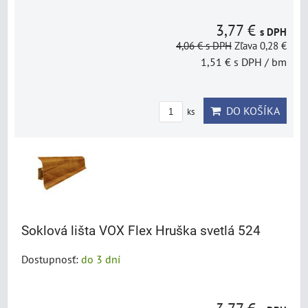
3,77 €
s DPH
4,06 €
s DPH
Zľava 0,28 €
1,51 €
s DPH
/ bm
DO KOŠÍKA
ks
Soklová lišta VOX Flex Hruška svetlá 524
Dostupnosť:
do 3 dní