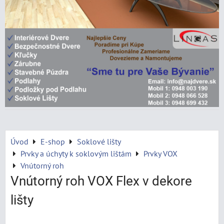
Úvod
E-shop
Soklové lišty
Prvky a úchyty k soklovým lištám
Prvky VOX
Vnútorný roh
Vnútorný roh VOX Flex v dekore
lišty