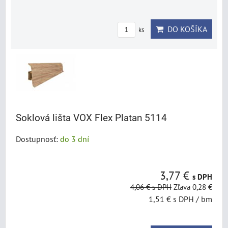
DO KOŠÍKA
ks
Soklová lišta VOX Flex Platan 5114
Dostupnosť:
do 3 dní
3,77 €
s DPH
4,06 €
s DPH
Zľava 0,28 €
1,51 €
s DPH
/ bm