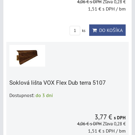
4,06 €
s DPH
Zľava 0,28 €
1,51 €
s DPH
/ bm
DO KOŠÍKA
ks
Soklová lišta VOX Flex Dub terra 5107
Dostupnosť:
do 3 dní
3,77 €
s DPH
4,06 €
s DPH
Zľava 0,28 €
1,51 €
s DPH
/ bm