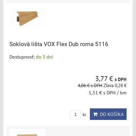
Soklová lišta VOX Flex Dub roma 5116
Dostupnosť:
do 3 dní
3,77 €
s DPH
4,06 €
s DPH
Zľava 0,28 €
1,51 €
s DPH
/ bm
DO KOŠÍKA
ks