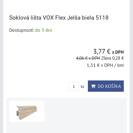
Soklová lišta VOX Flex Jelša biela 5118
Dostupnosť:
do 3 dní
3,77 €
s DPH
4,06 €
s DPH
Zľava 0,28 €
1,51 €
s DPH
/ bm
DO KOŠÍKA
ks