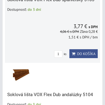
Dostupnosť:
do 3 dní
3,77 €
s DPH
4,06 €
s DPH
Zľava 0,28 €
1,51 €
s DPH
/ bm
DO KOŠÍKA
ks
Soklová lišta VOX Flex Dub andalúzky 5104
Dostupnosť:
do 3 dní