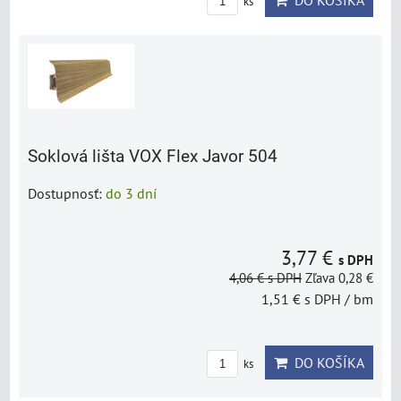
DO KOŠÍKA
ks
Soklová lišta VOX Flex Javor 504
Dostupnosť:
do 3 dní
3,77 €
s DPH
4,06 €
s DPH
Zľava 0,28 €
1,51 €
s DPH
/ bm
DO KOŠÍKA
ks