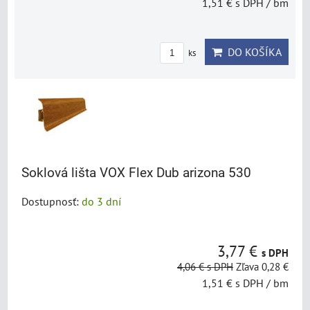
1,51 €
s DPH
/ bm
DO KOŠÍKA
ks
Soklová lišta VOX Flex Dub arizona 530
Dostupnosť:
do 3 dní
3,77 €
s DPH
4,06 €
s DPH
Zľava 0,28 €
1,51 €
s DPH
/ bm