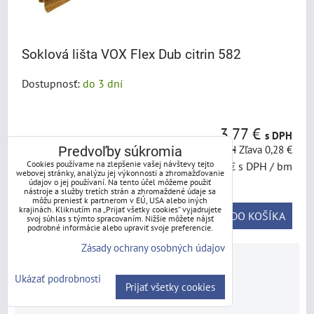
Soklová lišta VOX Flex Dub citrin 582
Dostupnosť:
do 3 dní
3,77 €
s DPH
4,06 €
s DPH
Zľava 0,28 €
Predvoľby súkromia
Cookies používame na zlepšenie vašej návštevy tejto
1,51 €
s DPH
/ bm
webovej stránky, analýzu jej výkonnosti a zhromažďovanie
údajov o jej používaní. Na tento účel môžeme použiť
nástroje a služby tretích strán a zhromaždené údaje sa
môžu preniesť k partnerom v EÚ, USA alebo iných
krajinách. Kliknutím na „Prijať všetky cookies“ vyjadrujete
DO KOŠÍKA
ks
svoj súhlas s týmto spracovaním. Nižšie môžete nájsť
podrobné informácie alebo upraviť svoje preferencie.
Zásady ochrany osobných údajov
Ukázať podrobnosti
Prijať všetky cookies