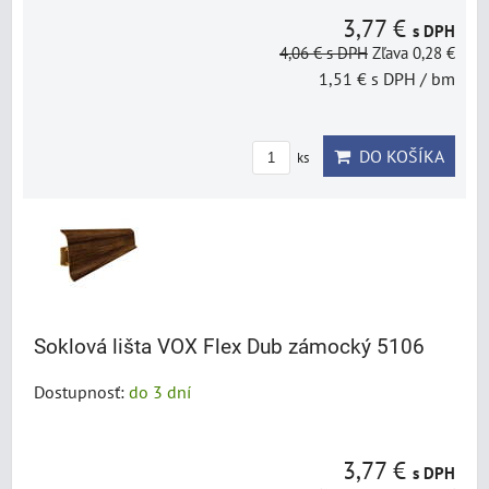
3,77 €
s DPH
4,06 €
s DPH
Zľava 0,28 €
1,51 €
s DPH
/ bm
DO KOŠÍKA
ks
Soklová lišta VOX Flex Dub zámocký 5106
Dostupnosť:
do 3 dní
3,77 €
s DPH