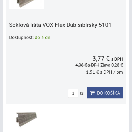
Soklová lišta VOX Flex Dub sibírsky 5101
Dostupnosť:
do 3 dní
3,77 €
s DPH
4,06 €
s DPH
Zľava 0,28 €
1,51 €
s DPH
/ bm
DO KOŠÍKA
ks