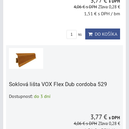
3,77 €
s DPH
4,06 €
s DPH
Zľava 0,28 €
1,51 €
s DPH
/ bm
DO KOŠÍKA
ks
Soklová lišta VOX Flex Dub cordoba 529
Dostupnosť:
do 3 dní
3,77 €
s DPH
4,06 €
s DPH
Zľava 0,28 €