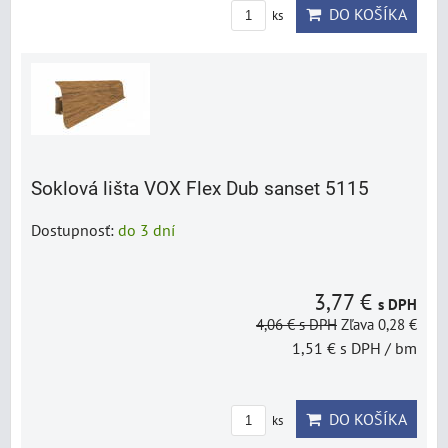
DO KOŠÍKA
ks
Soklová lišta VOX Flex Dub sanset 5115
Dostupnosť:
do 3 dní
3,77 €
s DPH
4,06 €
s DPH
Zľava 0,28 €
1,51 €
s DPH
/ bm
DO KOŠÍKA
ks