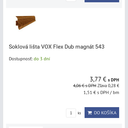
Soklová lišta VOX Flex Dub magnát 543
Dostupnosť:
do 3 dní
3,77 €
s DPH
4,06 €
s DPH
Zľava 0,28 €
1,51 €
s DPH
/ bm
DO KOŠÍKA
ks