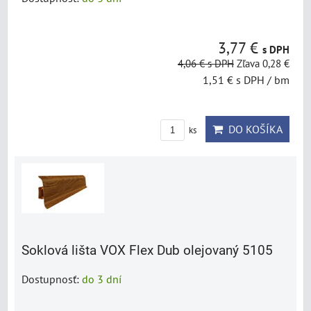
3,77 €
s DPH
4,06 €
s DPH
Zľava 0,28 €
1,51 €
s DPH
/ bm
DO KOŠÍKA
ks
Soklová lišta VOX Flex Dub olejovaný 5105
Dostupnosť:
do 3 dní