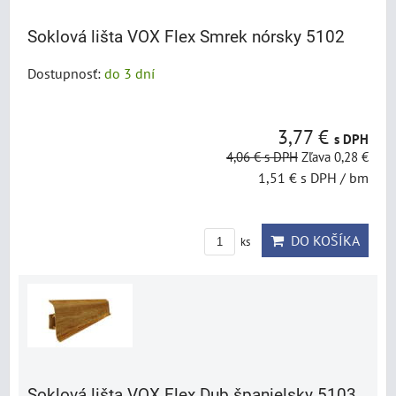
Soklová lišta VOX Flex Smrek nórsky 5102
Dostupnosť:
do 3 dní
3,77 €
s DPH
4,06 €
s DPH
Zľava 0,28 €
1,51 €
s DPH
/ bm
DO KOŠÍKA
ks
Soklová lišta VOX Flex Dub španielsky 5103