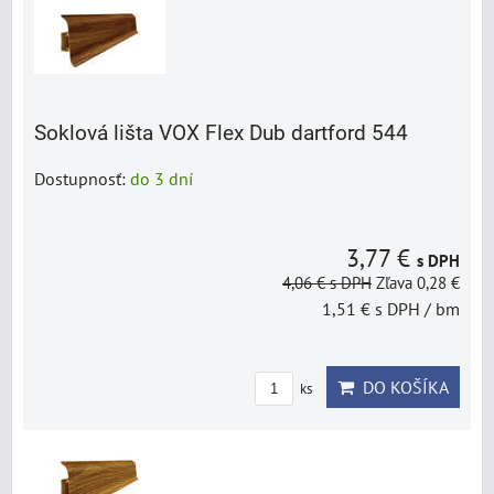
Soklová lišta VOX Flex Dub dartford 544
Dostupnosť:
do 3 dní
3,77 €
s DPH
4,06 €
s DPH
Zľava 0,28 €
1,51 €
s DPH
/ bm
DO KOŠÍKA
ks