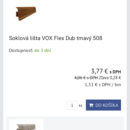
Soklová lišta VOX Flex Dub tmavý 508
Dostupnosť:
do 3 dní
3,77 €
s DPH
4,06 €
s DPH
Zľava 0,28 €
1,51 €
s DPH
/ bm
DO KOŠÍKA
ks