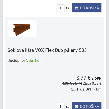
DO KOŠÍKA
ks
Soklová lišta VOX Flex Dub pálený 533
Dostupnosť:
do 3 dní
3,77 €
s DPH
4,06 €
s DPH
Zľava 0,28 €
1,51 €
s DPH
/ bm
DO KOŠÍKA
ks