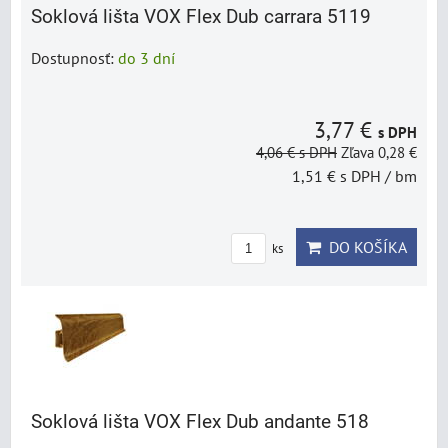
Soklová lišta VOX Flex Dub carrara 5119
Dostupnosť:
do 3 dní
3,77 €
s DPH
4,06 €
s DPH
Zľava 0,28 €
1,51 €
s DPH
/ bm
DO KOŠÍKA
ks
Soklová lišta VOX Flex Dub andante 518