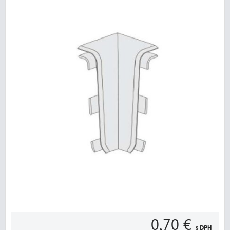
0,70 €
s DPH