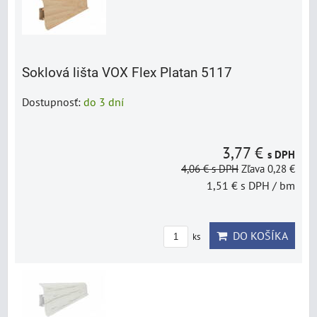
Soklová lišta VOX Flex Platan 5117
Dostupnosť:
do 3 dní
3,77 €
s DPH
4,06 €
s DPH
Zľava 0,28 €
1,51 €
s DPH
/ bm
DO KOŠÍKA
ks