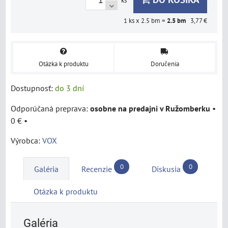
ks
1
ks x 2.5 bm =
2.5
bm
3,77 €
Otázka k produktu
Doručenia
Dostupnosť:
do 3 dní
osobne na predajni v Ružomberku
•
0 €
•
Výrobca:
VOX
0
0
Galéria
Recenzie
Diskusia
Otázka k produktu
Galéria