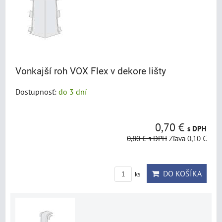
Vonkajší roh VOX Flex v dekore lišty
Dostupnosť:
do 3 dní
0,70 €
s DPH
0,80 €
s DPH
Zľava 0,10 €
DO KOŠÍKA
ks