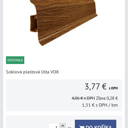
NOVINKA
Soklová plastová lišta VOX
3,77 €
s DPH
4,06 €
s DPH
Zľava
0,28 €
1,51 €
s DPH
/ bm
DO KOŠÍKA