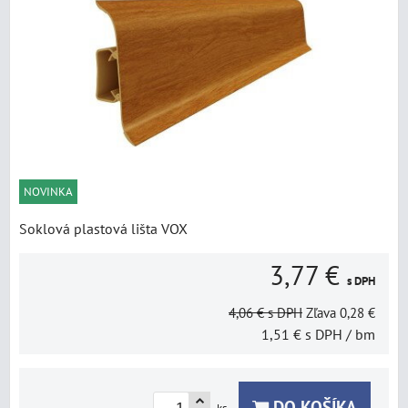
NOVINKA
Soklová plastová lišta VOX
3,77 €
s DPH
4,06 €
s DPH
Zľava
0,28 €
1,51 €
s DPH
/ bm
DO KOŠÍKA