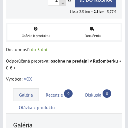
ks
1
ks x 2.5 bm =
2.5
bm
3,77 €
Otázka k produktu
Doručenia
Dostupnosť:
do 3 dní
osobne na predajni v Ružomberku
•
0 €
•
Výrobca:
VOX
0
0
Galéria
Recenzie
Diskusia
Otázka k produktu
Galéria