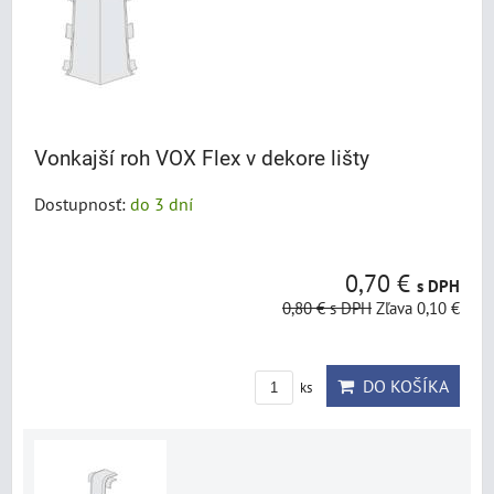
Vonkajší roh VOX Flex v dekore lišty
Dostupnosť:
do 3 dní
0,70 €
s DPH
0,80 €
s DPH
Zľava 0,10 €
DO KOŠÍKA
ks