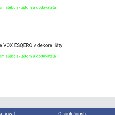
om alebo skladom u dodávateľa
e VOX ESQERO v dekore lišty
om alebo skladom u dodávateľa
kupovať
O spoločnosti