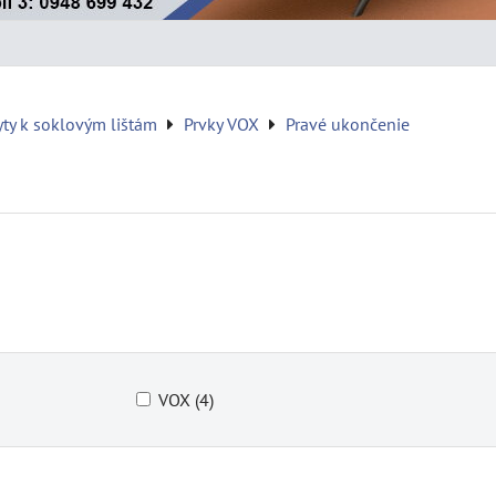
yty k soklovým lištám
Prvky VOX
Pravé ukončenie
VOX (4)