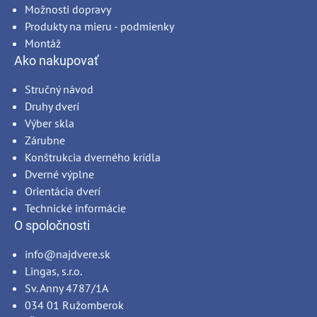
Možnosti dopravy
Produkty na mieru - podmienky
Montáž
Ako nakupovať
Stručný návod
Druhy dverí
Výber skla
Zárubne
Konštrukcia dverného krídla
Dverné výplne
Orientácia dverí
Technické informácie
O spoločnosti
info@najdvere.sk
Lingas, s.r.o.
Sv. Anny 4787/1A
034 01 Ružomberok