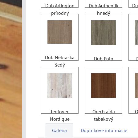
Dub Arlington
Dub Authentik
Du
prírodný
hnedý
Dub Nebraska
Dub Polo
D
šedý
Jedľovec
Orech aida
O
Nordique
tabakový
Galéria
Doplnkové informácie