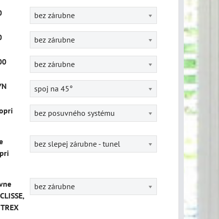
0
bez zárubne
0
bez zárubne
00
bez zárubne
YN
spoj na 45°
opri
bez posuvného systému
e
bez slepej zárubne - tunel
pri
vne
bez zárubne
CLISSE,
ITREX