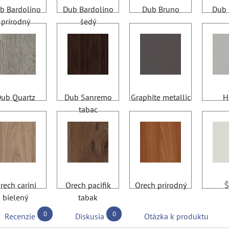
b Bardolino
Dub Bardolino
Dub Bruno
Dub 
prírodný
šedý
ub Quartz
Dub Sanremo
Graphite metallic
H
tabac
rech carini
Orech pacifik
Orech prírodný
Š
bielený
tabak
0
0
Recenzie
Diskusia
Otázka k produktu