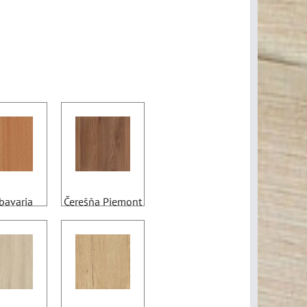
bavaria
Čerešňa Piemont