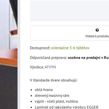
Otázka k produkt
Dostupnosť:
orientačne 5-6 týždňov
osobne na predajni v R
Výrobca:
ATVYN
V štandarde dvere obsahujú:
oblá hrana
drevený masívny rám
výplň - včelí plást, voština
Laminát od rakúskeho výrobcu EGGER