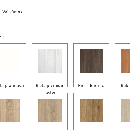
B, WC zámok
i:
la platinová
Biela premium
Brest Toronto
Buk 
raster