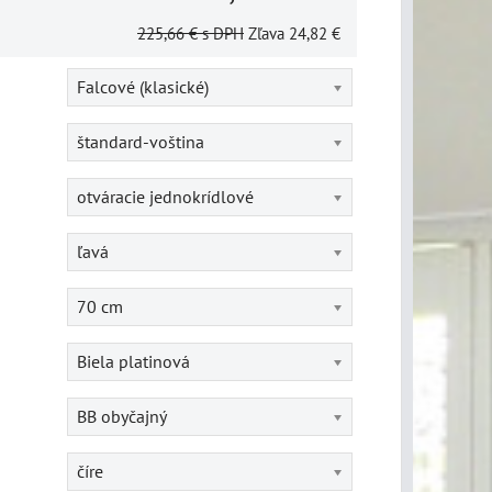
225,66 €
s DPH
Zľava
24,82 €
Falcové (klasické)
štandard-voština
otváracie jednokrídlové
ľavá
70 cm
Biela platinová
BB obyčajný
číre