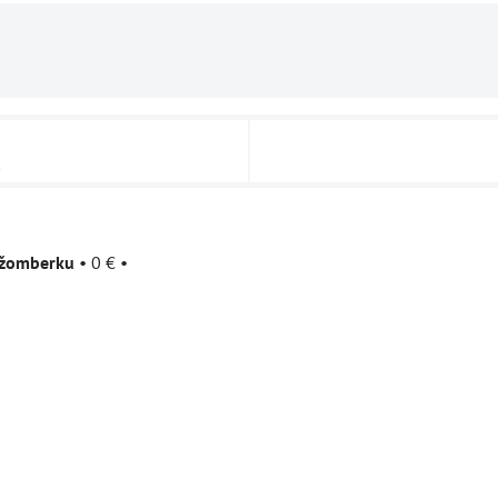
u
užomberku
•
0 €
•