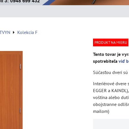
ATVYN
Kolekcia F
PRODUKT NA MIERU
Tento tovar je vyr
spotrebiteľa
viď b
Súčasťou dverí sú 
Interiérové dvere
EGGER a KAINDL), 
voština alebo dut
obojstranne odliš
mailom)