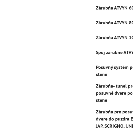
Zárubňa ATVYN 6
Zárubňa ATVYN 8
Zárubňa ATVYN 1
Spoj zárubne ATV
Posuvný systém p
stene
Zárubňa- tunel pr
posuvné dvere po
stene
Zárubňa pre posu
dvere do puzdra E
JAP, SCRIGNO, UN