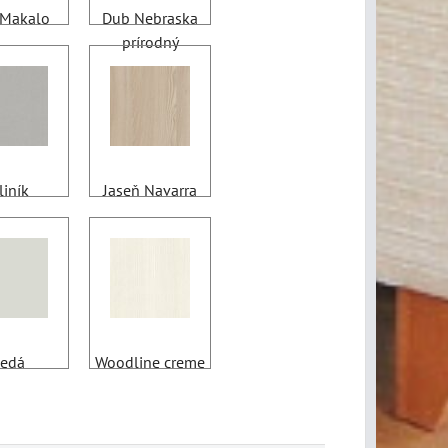
Makalo
Dub Nebraska
prírodný
liník
Jaseň Navarra
edá
Woodline creme