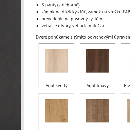
3 pánty (strieborné)
zámok na dózický kľúč, zámok na vložku FA
prevedenie na posuvný systém
vetracie otvory, vetracia mriežka
Dvere ponúkame s týmito povrchovými úpravam
Agát svetlý
Agát tmavý
Bie