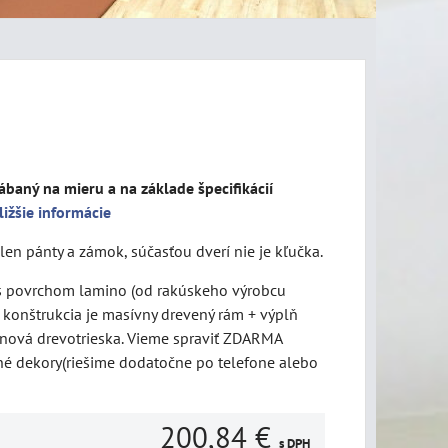
ábaný na mieru a na základe špecifikácií
ližšie informácie
len pánty a zámok, súčasťou dverí nie je kľučka.
 s povrchom lamino (od rakúskeho výrobcu
konštrukcia je masívny drevený rám + výplň
inová drevotrieska. Vieme spraviť ZDARMA
né dekory(riešime dodatočne po telefone alebo
200,84 €
s DPH