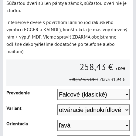
Súčasťou dverí sú len pánty a zámok, súčasťou dverí nie je
kľučka.
Interiérové dvere s povrchom lamino (od rakúskeho
výrobcu EGGER a KAINDL), konštrukcia je masívny drevený
rám + výplň MDF. Vieme spraviť ZDARMA obojstranne
odlišné dekory(riešime dodatočne po telefone alebo
mailom)
258,43 €
s DPH
290,37 €
s DPH
Zľava
31,94 €
Prevedenie
Variant
Orientácia