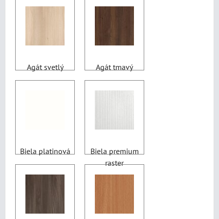
Agát svetlý
Agát tmavý
Biela platinová
Biela premium
raster