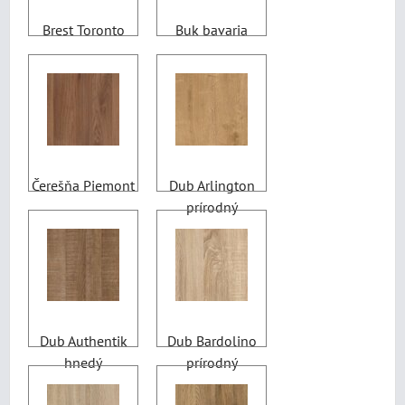
Brest Toronto
Buk bavaria
Čerešňa Piemont
Dub Arlington
prírodný
Dub Authentik
Dub Bardolino
hnedý
prírodný