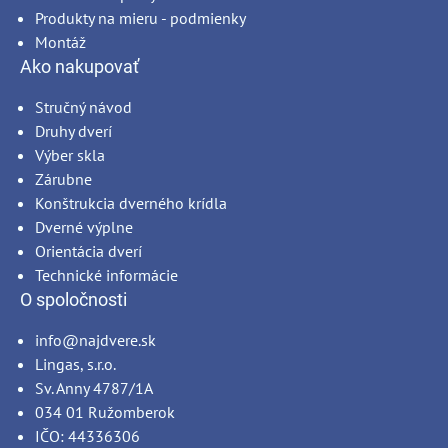
Produkty na mieru - podmienky
Montáž
Ako nakupovať
Stručný návod
Druhy dverí
Výber skla
Zárubne
Konštrukcia dverného krídla
Dverné výplne
Orientácia dverí
Technické informácie
O spoločnosti
info@najdvere.sk
Lingas, s.r.o.
Sv. Anny 4787/1A
034 01 Ružomberok
IČO: 44336306