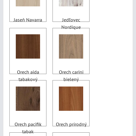
Jaseň Navarra
Jedľovec
Nordique
Orech aida
Orech carini
tabakový
bielený
Orech pacifik
Orech prírodný
tabak