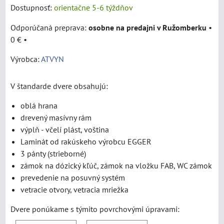
Dostupnosť:
orientačne 5-6 týždňov
osobne na predajni v Ružomberku
•
0 €
•
Výrobca:
ATVYN
V štandarde dvere obsahujú:
oblá hrana
drevený masívny rám
výplň - včelí plást, voština
Laminát od rakúskeho výrobcu EGGER
3 pánty (strieborné)
zámok na dózický kľúč, zámok na vložku FAB, WC zámok
prevedenie na posuvný systém
vetracie otvory, vetracia mriežka
Dvere ponúkame s týmito povrchovými úpravami: