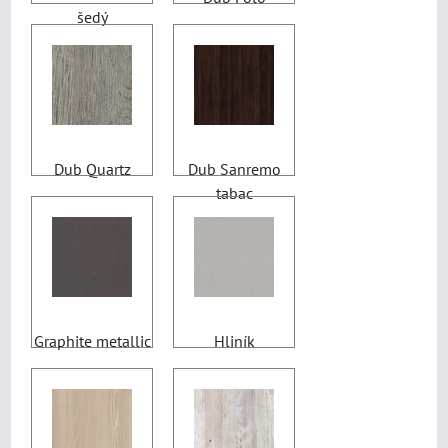
šedý
Dub Quartz
Dub Sanremo
tabac
Graphite metallic
Hliník