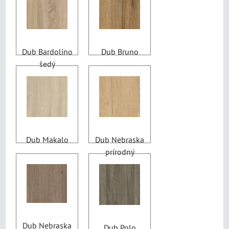
Dub Bardolino
Dub Bruno
šedý
Dub Makalo
Dub Nebraska
prírodný
Dub Nebraska
Dub Polo