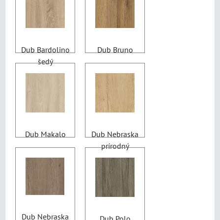
Dub Bardolino
Dub Bruno
šedý
Dub Makalo
Dub Nebraska
prírodný
Dub Nebraska
Dub Polo