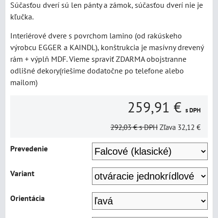
Súčasťou dverí sú len pánty a zámok, súčasťou dverí nie je
kľučka.
Interiérové dvere s povrchom lamino (od rakúskeho
výrobcu EGGER a KAINDL), konštrukcia je masívny drevený
rám + výplň MDF. Vieme spraviť ZDARMA obojstranne
odlišné dekory(riešime dodatočne po telefone alebo
mailom)
259,91 €
s DPH
292,03 €
s DPH
Zľava
32,12 €
Prevedenie
Variant
Orientácia