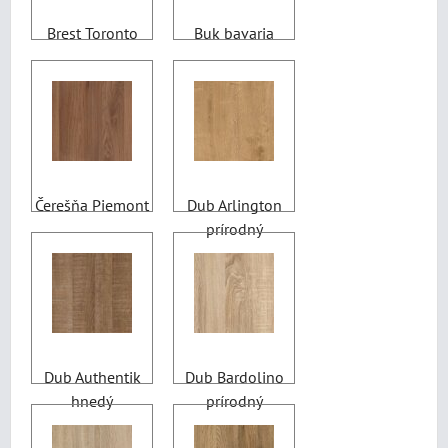
Brest Toronto
Buk bavaria
Čerešňa Piemont
Dub Arlington
prírodný
Dub Authentik
Dub Bardolino
hnedý
prírodný