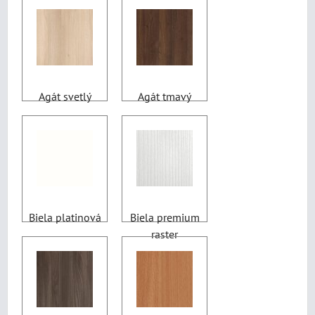
Agát svetlý
Agát tmavý
Biela platinová
Biela premium
raster