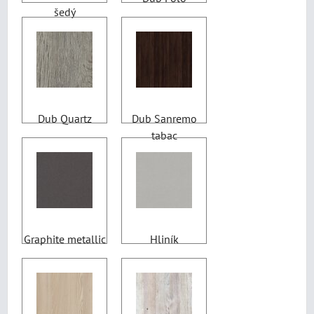
šedý
Dub Quartz
Dub Sanremo
tabac
Graphite metallic
Hliník