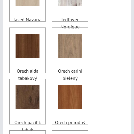
Jaseň Navarra
Jedľovec
Nordique
Orech aida
Orech carini
tabakový
bielený
Orech pacifik
Orech prírodný
tabak