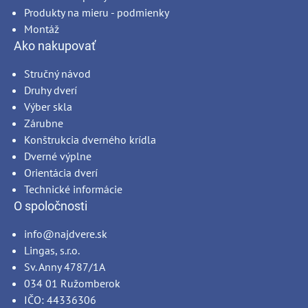
Produkty na mieru - podmienky
Montáž
Ako nakupovať
Stručný návod
Druhy dverí
Výber skla
Zárubne
Konštrukcia dverného krídla
Dverné výplne
Orientácia dverí
Technické informácie
O spoločnosti
info@najdvere.sk
Lingas, s.r.o.
Sv. Anny 4787/1A
034 01 Ružomberok
IČO: 44336306