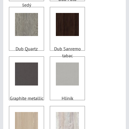
šedý
Dub Quartz
Dub Sanremo
tabac
Graphite metallic
Hliník