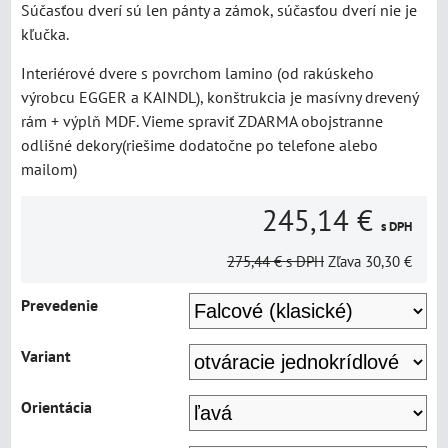
Súčasťou dverí sú len pánty a zámok, súčasťou dverí nie je
kľučka.
Interiérové dvere s povrchom lamino (od rakúskeho
výrobcu EGGER a KAINDL), konštrukcia je masívny drevený
rám + výplň MDF. Vieme spraviť ZDARMA obojstranne
odlišné dekory(riešime dodatočne po telefone alebo
mailom)
245,14 €
s DPH
275,44 €
s DPH
Zľava
30,30 €
Prevedenie
Variant
Orientácia