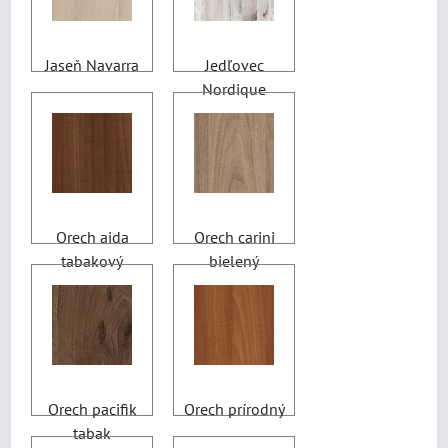
Jaseň Navarra
Jedľovec
Nordique
Orech aida
Orech carini
tabakový
bielený
Orech pacifik
Orech prírodný
tabak