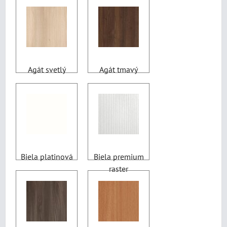
Agát svetlý
Agát tmavý
Biela platinová
Biela premium
raster