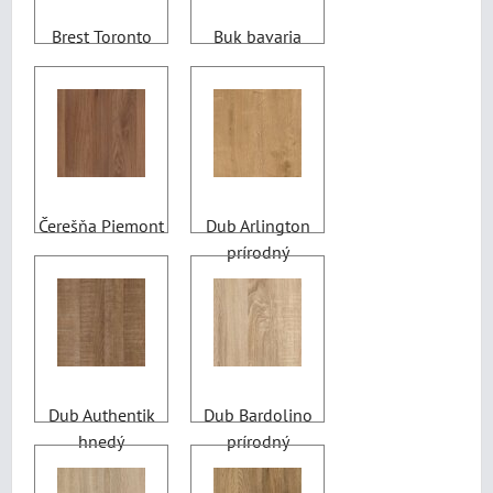
Brest Toronto
Buk bavaria
Čerešňa Piemont
Dub Arlington
prírodný
Dub Authentik
Dub Bardolino
hnedý
prírodný