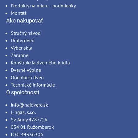
Produkty na mieru - podmienky
Montáž
Ako nakupovať
Stručný návod
Druhy dverí
Výber skla
Zárubne
Konštrukcia dverného krídla
Dverné výplne
Orientácia dverí
Technické informácie
O spoločnosti
info@najdvere.sk
Lingas, s.r.o.
Sv. Anny 4787/1A
034 01 Ružomberok
IČO: 44336306