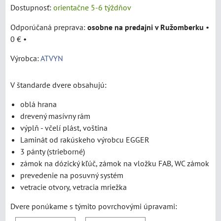
Dostupnosť:
orientačne 5-6 týždňov
osobne na predajni v Ružomberku
•
0 €
•
Výrobca:
ATVYN
V štandarde dvere obsahujú:
oblá hrana
drevený masívny rám
výplň - včelí plást, voština
Laminát od rakúskeho výrobcu EGGER
3 pánty (strieborné)
zámok na dózický kľúč, zámok na vložku FAB, WC zámok
prevedenie na posuvný systém
vetracie otvory, vetracia mriežka
Dvere ponúkame s týmito povrchovými úpravami: