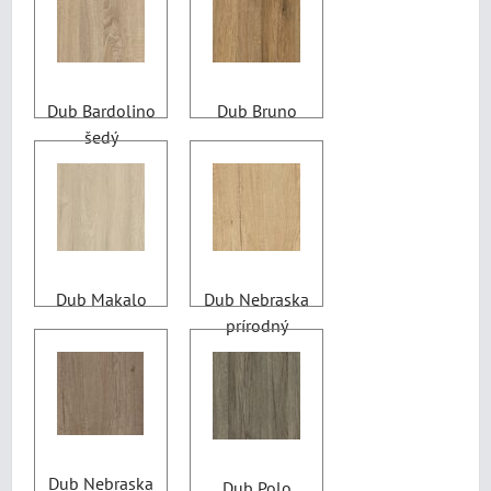
Dub Bardolino
Dub Bruno
šedý
Dub Makalo
Dub Nebraska
prírodný
Dub Nebraska
Dub Polo