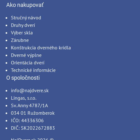
Ako nakupovať
Stručný návod
Druhy dverí
Výber skla
Zárubne
Konštrukcia dverného krídla
Dverné výplne
Orientácia dverí
Technické informácie
O spoločnosti
info@najdvere.sk
Lingas, s.r.o.
Sv. Anny 4787/1A
034 01 Ružomberok
IČO: 44336306
DIČ: SK2022672883