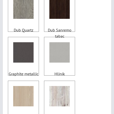
Dub Quartz
Dub Sanremo
tabac
Graphite metallic
Hliník