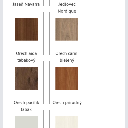
Jaseň Navarra
Jedľovec
Nordique
Orech aida
Orech carini
tabakový
bielený
Orech pacifik
Orech prírodný
tabak