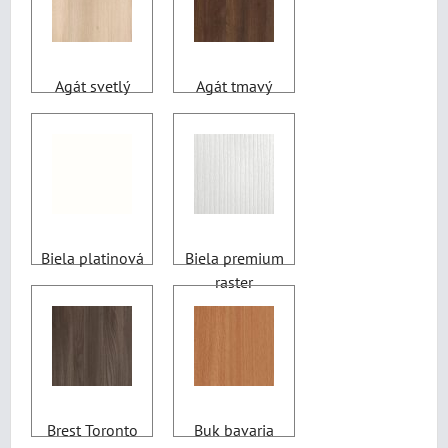
Agát svetlý
Agát tmavý
Biela platinová
Biela premium
raster
Brest Toronto
Buk bavaria