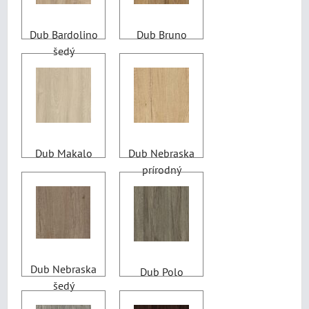
Dub Bardolino
Dub Bruno
šedý
Dub Makalo
Dub Nebraska
prírodný
Dub Nebraska
Dub Polo
šedý