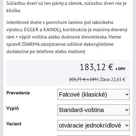
Súčasťou dverí sú len pánty a zámok, súčasťou dverí nie je
kľučka.
Interiérové dvere s povrchom lamino (od rakúskeho
výrobcu EGGER a KAINDL), konštrukcia je masívny drevený
rám + výplň voština alebo dutinová drevotrieska. Vieme
spraviť ZDARMA obojstranne odlišné dekory(riešime
dodatočne po telefone alebo mailom)
183,12 €
s DPH
205,75 €
s DPH
Zľava
22,63 €
Prevedenie
Výplň
Variant