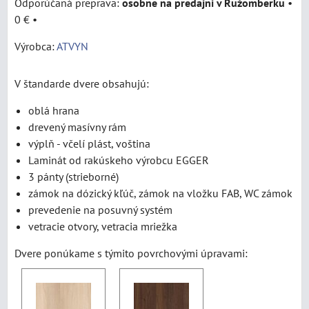
osobne na predajni v Ružomberku
•
0 €
•
Výrobca:
ATVYN
V štandarde dvere obsahujú:
oblá hrana
drevený masívny rám
výplň - včelí plást, voština
Laminát od rakúskeho výrobcu EGGER
3 pánty (strieborné)
zámok na dózický kľúč, zámok na vložku FAB, WC zámok
prevedenie na posuvný systém
vetracie otvory, vetracia mriežka
Dvere ponúkame s týmito povrchovými úpravami: