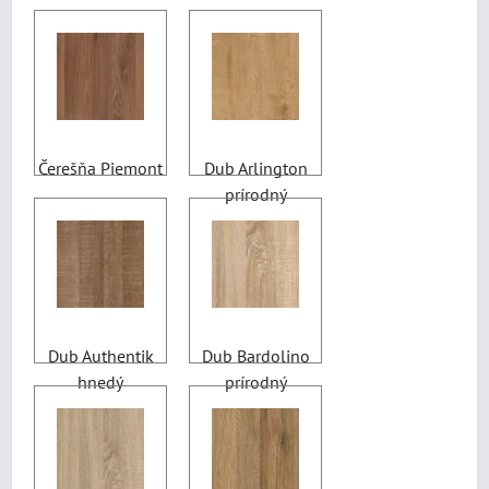
Čerešňa Piemont
Dub Arlington
prírodný
Dub Authentik
Dub Bardolino
hnedý
prírodný