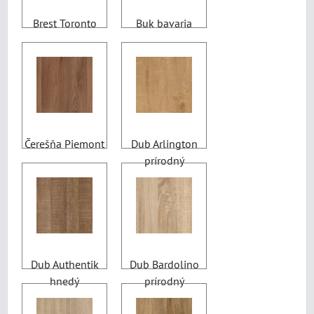
Brest Toronto
Buk bavaria
Čerešňa Piemont
Dub Arlington
prírodný
Dub Authentik
Dub Bardolino
hnedý
prírodný