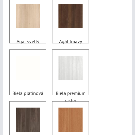
Agát svetlý
Agát tmavý
Biela platinová
Biela premium
raster