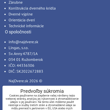
Zárubne
Konštrukcia dverného krídla
Dverné výplne
Orientácia dverí
Technické informácie
O spoločnosti
info@najdvere.sk
Lingas, s.r.o.
Sv. Anny 4787/1A
034 01 Ružomberok
IČO: 44336306
DIČ: SK2022672883
NajDvere.sk
2026 ©
Predvoľby súkromia
Cookies používame na zlepšenie vašej návštevy tejto
webovej stránky, analýzu jej výkonnosti a zhromažďovanie
údajov o jej používaní. Na tento účel môžeme použiť
nástroje a služby tretích strán a zhromaždené údaje sa
môžu preniesť k partnerom v EÚ, USA alebo iných