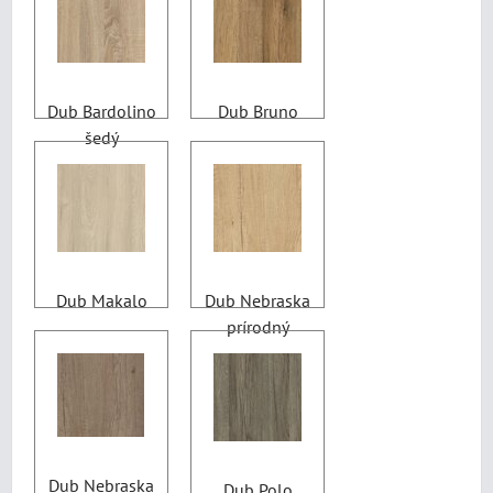
Dub Bardolino
Dub Bruno
šedý
Dub Makalo
Dub Nebraska
prírodný
Dub Nebraska
Dub Polo