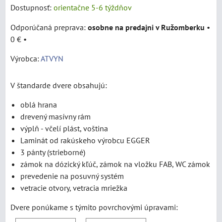
Dostupnosť:
orientačne 5-6 týždňov
osobne na predajni v Ružomberku
•
0 €
•
Výrobca:
ATVYN
V štandarde dvere obsahujú:
oblá hrana
drevený masívny rám
výplň - včelí plást, voština
Laminát od rakúskeho výrobcu EGGER
3 pánty (strieborné)
zámok na dózický kľúč, zámok na vložku FAB, WC zámok
prevedenie na posuvný systém
vetracie otvory, vetracia mriežka
Dvere ponúkame s týmito povrchovými úpravami: