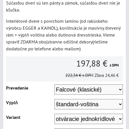
Súčasťou dverí sú len pánty a zámok, súčasťou dverí nie je
kľučka.
Interiérové dvere s povrchom lamino (od rakúskeho
výrobcu EGGER a KAINDL), konštrukcia je masívny drevený
rám + výplň voština alebo dutinová drevotrieska. Vieme
spraviť ZDARMA obojstranne odlišné dekory(riešime
dodatočne po telefone alebo mailom)
197,88 €
s DPH
222,34 €
s DPH
Zľava
24,46 €
Prevedenie
Výplň
Variant