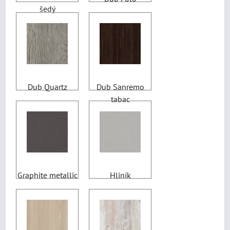
šedý
Dub Quartz
Dub Sanremo
tabac
Graphite metallic
Hliník