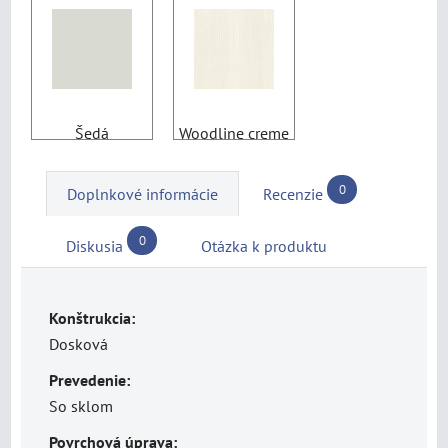
Šedá
Woodline creme
0
Doplnkové informácie
Recenzie
0
Diskusia
Otázka k produktu
Konštrukcia:
Dosková
Prevedenie:
So sklom
Povrchová úprava: