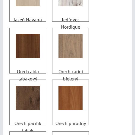
Jaseň Navarra
Jedľovec
Nordique
Orech aida
Orech carini
tabakový
bielený
Orech pacifik
Orech prírodný
tabak