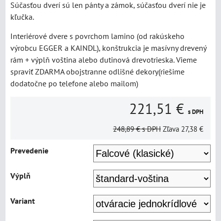
Súčasťou dverí sú len pánty a zámok, súčasťou dverí nie je
kľučka.
Interiérové dvere s povrchom lamino (od rakúskeho
výrobcu EGGER a KAINDL), konštrukcia je masívny drevený
rám + výplň voština alebo dutinová drevotrieska. Vieme
spraviť ZDARMA obojstranne odlišné dekory(riešime
dodatočne po telefone alebo mailom)
221,51 €
s DPH
248,89 €
s DPH
Zľava
27,38 €
Prevedenie
Výplň
Variant