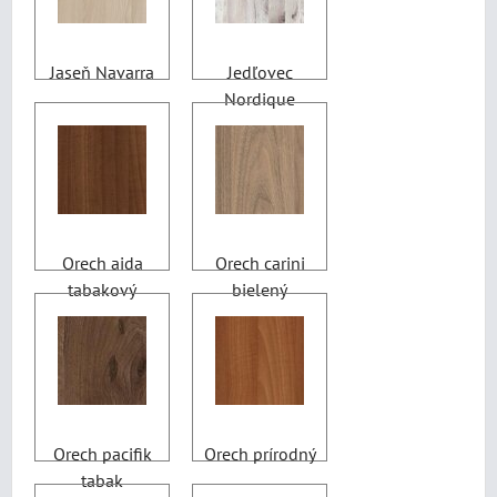
Jaseň Navarra
Jedľovec
Nordique
Orech aida
Orech carini
tabakový
bielený
Orech pacifik
Orech prírodný
tabak