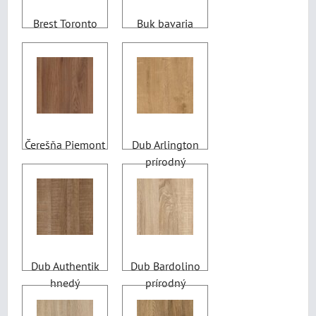
Brest Toronto
Buk bavaria
Čerešňa Piemont
Dub Arlington
prírodný
Dub Authentik
Dub Bardolino
hnedý
prírodný