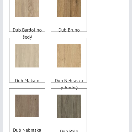
Dub Bardolino
Dub Bruno
šedý
Dub Makalo
Dub Nebraska
prírodný
Dub Nebraska
Dub Polo