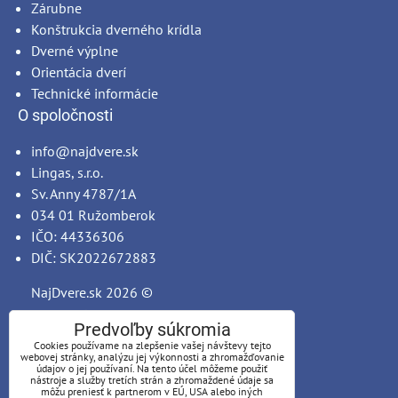
Zárubne
Konštrukcia dverného krídla
Dverné výplne
Orientácia dverí
Technické informácie
O spoločnosti
info@najdvere.sk
Lingas, s.r.o.
Sv. Anny 4787/1A
034 01 Ružomberok
IČO: 44336306
DIČ: SK2022672883
NajDvere.sk
2026 ©
Predvoľby súkromia
Cookies používame na zlepšenie vašej návštevy tejto
webovej stránky, analýzu jej výkonnosti a zhromažďovanie
údajov o jej používaní. Na tento účel môžeme použiť
nástroje a služby tretích strán a zhromaždené údaje sa
môžu preniesť k partnerom v EÚ, USA alebo iných