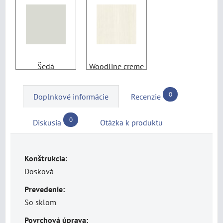
Šedá
Woodline creme
0
Doplnkové informácie
Recenzie
0
Diskusia
Otázka k produktu
Konštrukcia:
Dosková
Prevedenie:
So sklom
Povrchová úprava: