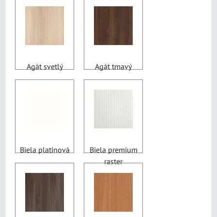
Agát svetlý
Agát tmavý
Biela platinová
Biela premium
raster