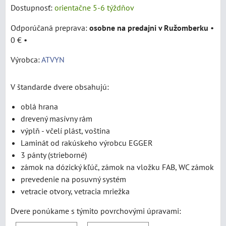
Dostupnosť:
orientačne 5-6 týždňov
osobne na predajni v Ružomberku
•
0 €
•
Výrobca:
ATVYN
V štandarde dvere obsahujú:
oblá hrana
drevený masívny rám
výplň - včelí plást, voština
Laminát od rakúskeho výrobcu EGGER
3 pánty (strieborné)
zámok na dózický kľúč, zámok na vložku FAB, WC zámok
prevedenie na posuvný systém
vetracie otvory, vetracia mriežka
Dvere ponúkame s týmito povrchovými úpravami: