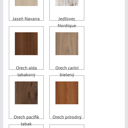
Jaseň Navarra
Jedľovec
Nordique
Orech aida
Orech carini
tabakový
bielený
Orech pacifik
Orech prírodný
tabak