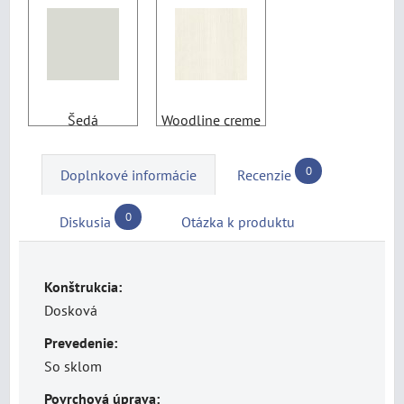
Šedá
Woodline creme
0
Doplnkové informácie
Recenzie
0
Diskusia
Otázka k produktu
Konštrukcia:
Dosková
Prevedenie:
So sklom
Povrchová úprava: