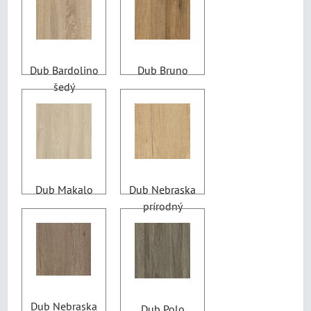
Dub Bardolino
Dub Bruno
šedý
Dub Makalo
Dub Nebraska
prírodný
Dub Nebraska
Dub Polo