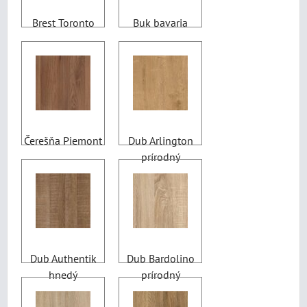
Brest Toronto
Buk bavaria
Čerešňa Piemont
Dub Arlington
prírodný
Dub Authentik
Dub Bardolino
hnedý
prírodný