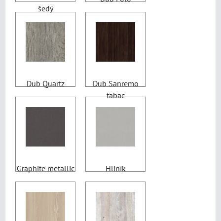
šedý
Dub Quartz
Dub Sanremo
tabac
Graphite metallic
Hliník