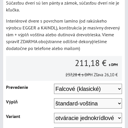
Súčasťou dverí sú len pánty a zámok, súčasťou dverí nie je
kľučka.
Interiérové dvere s povrchom lamino (od rakúskeho
výrobcu EGGER a KAINDL), konštrukcia je masívny drevený
rám + výplň voština alebo dutinová drevotrieska. Vieme
spraviť ZDARMA obojstranne odlišné dekory(riešime
dodatočne po telefone alebo mailom)
211,18 €
s DPH
237,28 €
s DPH
Zľava
26,10 €
Prevedenie
Výplň
Variant