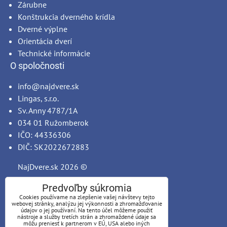
Zárubne
Konštrukcia dverného krídla
Dverné výplne
Orientácia dverí
Technické informácie
O spoločnosti
info@najdvere.sk
Lingas, s.r.o.
Sv. Anny 4787/1A
034 01 Ružomberok
IČO: 44336306
DIČ: SK2022672883
NajDvere.sk
2026 ©
Predvoľby súkromia
Cookies používame na zlepšenie vašej návštevy tejto
webovej stránky, analýzu jej výkonnosti a zhromažďovanie
údajov o jej používaní. Na tento účel môžeme použiť
nástroje a služby tretích strán a zhromaždené údaje sa
môžu preniesť k partnerom v EÚ, USA alebo iných