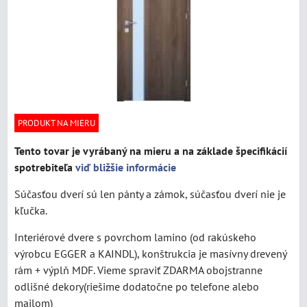
PRODUKT NA MIERU
Tento tovar je vyrábaný na mieru a na základe špecifikácií
spotrebiteľa
viď bližšie informácie
Súčasťou dverí sú len pánty a zámok, súčasťou dverí nie je
kľučka.
Interiérové dvere s povrchom lamino (od rakúskeho
výrobcu EGGER a KAINDL), konštrukcia je masívny drevený
rám + výplň MDF. Vieme spraviť ZDARMA obojstranne
odlišné dekory(riešime dodatočne po telefone alebo
mailom)