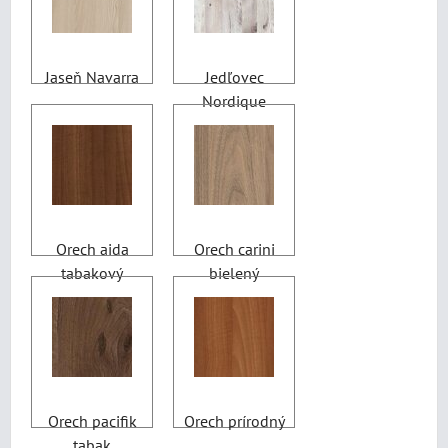
Jaseň Navarra
Jedľovec
Nordique
Orech aida
Orech carini
tabakový
bielený
Orech pacifik
Orech prírodný
tabak