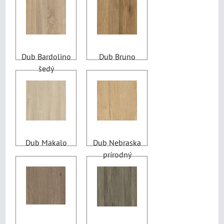
Dub Bardolino
Dub Bruno
šedý
Dub Makalo
Dub Nebraska
prírodný