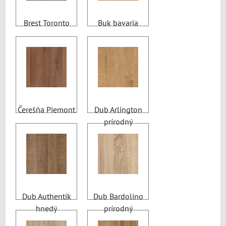
Brest Toronto
Buk bavaria
Čerešňa Piemont
Dub Arlington
prírodný
Dub Authentik
Dub Bardolino
hnedý
prírodný