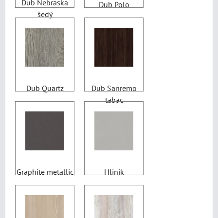
Dub Nebraska
Dub Polo
šedý
Dub Quartz
Dub Sanremo
tabac
Graphite metallic
Hliník