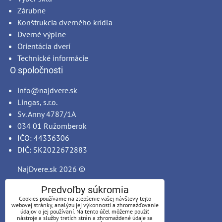
Zárubne
Konštrukcia dverného krídla
Dverné výplne
Orientácia dverí
Technické informácie
O spoločnosti
info@najdvere.sk
Lingas, s.r.o.
Sv. Anny 4787/1A
034 01 Ružomberok
IČO: 44336306
DIČ: SK2022672883
NajDvere.sk
2026 ©
Predvoľby súkromia
Cookies používame na zlepšenie vašej návštevy tejto
webovej stránky, analýzu jej výkonnosti a zhromažďovanie
údajov o jej používaní. Na tento účel môžeme použiť
nástroje a služby tretích strán a zhromaždené údaje sa