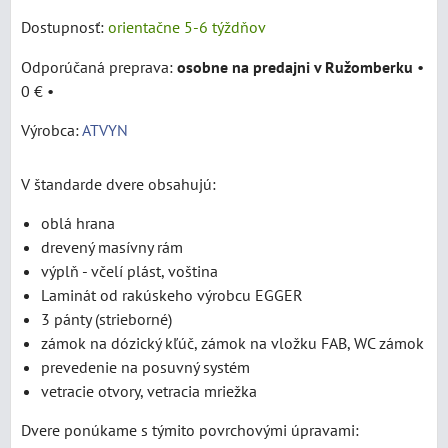
Dostupnosť:
orientačne 5-6 týždňov
osobne na predajni v Ružomberku
•
0 €
•
Výrobca:
ATVYN
V štandarde dvere obsahujú:
oblá hrana
drevený masívny rám
výplň - včelí plást, voština
Laminát od rakúskeho výrobcu EGGER
3 pánty (strieborné)
zámok na dózický kľúč, zámok na vložku FAB, WC zámok
prevedenie na posuvný systém
vetracie otvory, vetracia mriežka
Dvere ponúkame s týmito povrchovými úpravami: