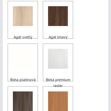
Agát svetlý
Agát tmavý
Biela platinová
Biela premium
raster