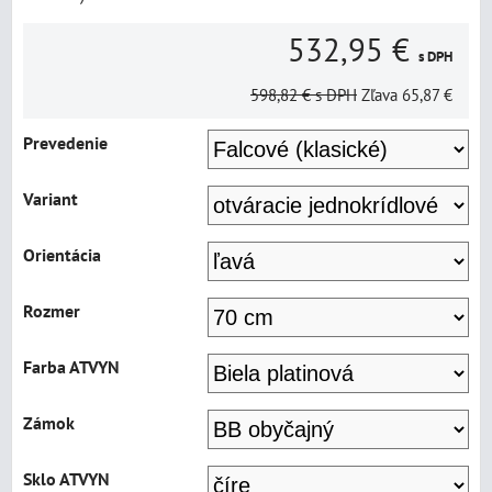
532,95 €
s DPH
598,82 €
s DPH
Zľava
65,87 €
Prevedenie
Variant
Orientácia
Rozmer
Farba ATVYN
Zámok
Sklo ATVYN