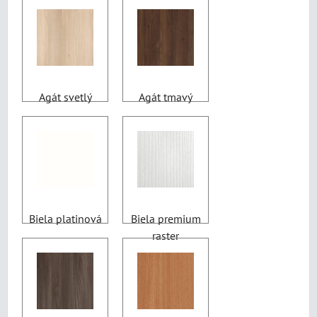
Agát svetlý
Agát tmavý
Biela platinová
Biela premium
raster