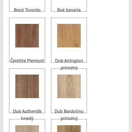
Brest Toronto
Buk bavaria
Čerešňa Piemont
Dub Arlington
prírodný
Dub Authentik
Dub Bardolino
hnedý
prírodný