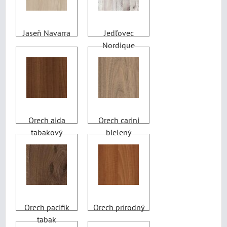
Jaseň Navarra
Jedľovec
Nordique
Orech aida
Orech carini
tabakový
bielený
Orech pacifik
Orech prírodný
tabak