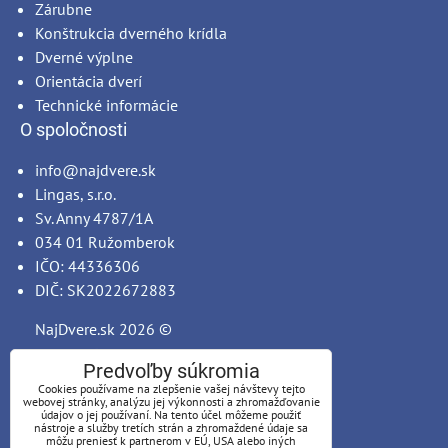
Zárubne
Konštrukcia dverného krídla
Dverné výplne
Orientácia dverí
Technické informácie
O spoločnosti
info@najdvere.sk
Lingas, s.r.o.
Sv. Anny 4787/1A
034 01 Ružomberok
IČO: 44336306
DIČ: SK2022672883
NajDvere.sk
2026 ©
Predvoľby súkromia
Cookies používame na zlepšenie vašej návštevy tejto
webovej stránky, analýzu jej výkonnosti a zhromažďovanie
údajov o jej používaní. Na tento účel môžeme použiť
nástroje a služby tretích strán a zhromaždené údaje sa
môžu preniesť k partnerom v EÚ, USA alebo iných