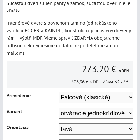
Súčasťou dverí sú len pánty a zámok, súčasťou dverí nie je
kľučka.
Interiérové dvere s povrchom lamino (od rakúskeho
výrobcu EGGER a KAINDL), konštrukcia je masívny drevený
rám + výplň MDF. Vieme spraviť ZDARMA obojstranne
odlišné dekory(riešime dodatočne po telefone alebo
mailom)
273,20 €
s DPH
306,96 €
s DPH
Zľava
33,77 €
Prevedenie
Variant
Orientácia