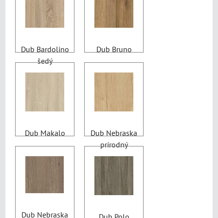
Dub Bardolino
Dub Bruno
šedý
Dub Makalo
Dub Nebraska
prírodný
Dub Nebraska
Dub Polo