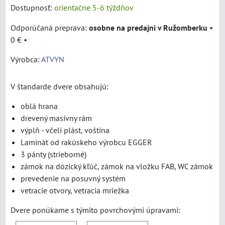
Dostupnosť:
orientačne 5-6 týždňov
osobne na predajni v Ružomberku
•
0 €
•
Výrobca:
ATVYN
V štandarde dvere obsahujú:
oblá hrana
drevený masívny rám
výplň - včelí plást, voština
Laminát od rakúskeho výrobcu EGGER
3 pánty (strieborné)
zámok na dózický kľúč, zámok na vložku FAB, WC zámok
prevedenie na posuvný systém
vetracie otvory, vetracia mriežka
Dvere ponúkame s týmito povrchovými úpravami: