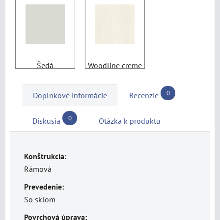
Šedá
Woodline creme
0
Doplnkové informácie
Recenzie
0
Diskusia
Otázka k produktu
Konštrukcia:
Rámová
Prevedenie:
So sklom
Povrchová úprava: