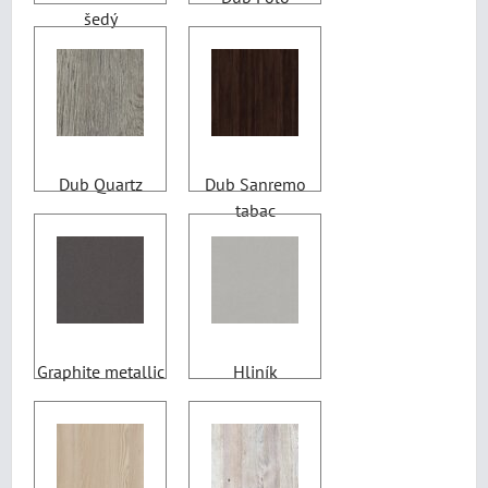
šedý
Dub Quartz
Dub Sanremo
tabac
Graphite metallic
Hliník