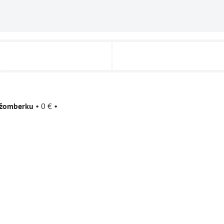
u
užomberku
•
0 €
•