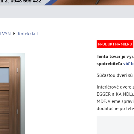
ATVYN
Kolekcia T
PRODUKT NA MIERU
Tento tovar je vyr
spotrebiteľa
viď b
Súčasťou dverí sú 
Interiérové dvere
EGGER a KAINDL), 
MDF. Vieme spravi
dodatočne po tel