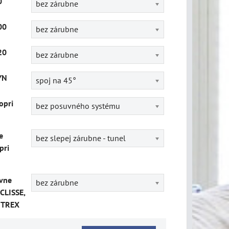
0
bez zárubne
00
bez zárubne
20
bez zárubne
YN
spoj na 45°
opri
bez posuvného systému
e
bez slepej zárubne - tunel
pri
vne
bez zárubne
CLISSE,
ITREX