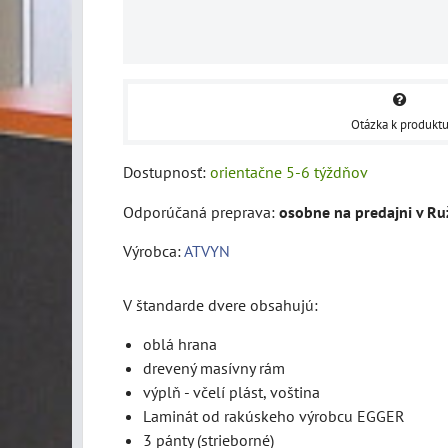
Otázka k produkt
Dostupnosť:
orientačne 5-6 týždňov
osobne na predajni v R
Výrobca:
ATVYN
V štandarde dvere obsahujú:
oblá hrana
drevený masívny rám
výplň - včelí plást, voština
Laminát od rakúskeho výrobcu EGGER
3 pánty (strieborné)