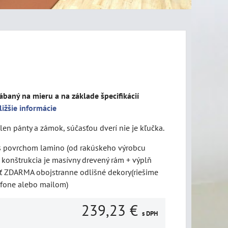
ábaný na mieru a na základe špecifikácií
ližšie informácie
len pánty a zámok, súčasťou dverí nie je kľučka.
 s povrchom lamino (od rakúskeho výrobcu
konštrukcia je masívny drevený rám + výplň
ť ZDARMA obojstranne odlišné dekory(riešime
efone alebo mailom)
239,23 €
s DPH