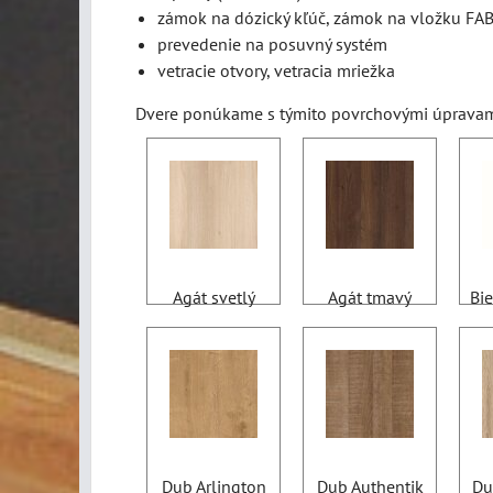
zámok na dózický kľúč, zámok na vložku FA
prevedenie na posuvný systém
vetracie otvory, vetracia mriežka
Dvere ponúkame s týmito povrchovými úpravam
Agát svetlý
Agát tmavý
Bie
Dub Arlington
Dub Authentik
Du