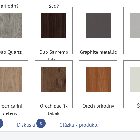
prírodný
šedý
ub Quartz
Dub Sanremo
Graphite metallic
H
tabac
rech carini
Orech pacifik
Orech prírodný
Š
bielený
tabak
0
Diskusia
Otázka k produktu