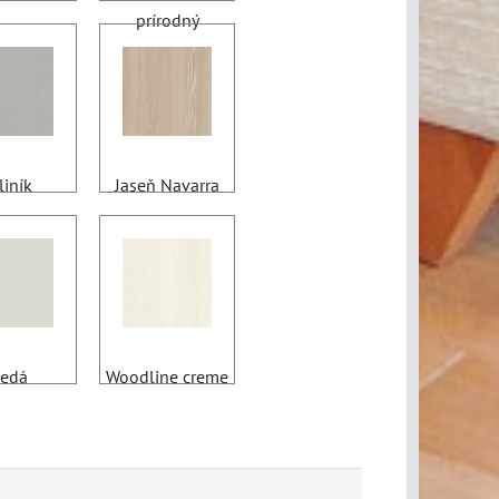
prírodný
liník
Jaseň Navarra
edá
Woodline creme