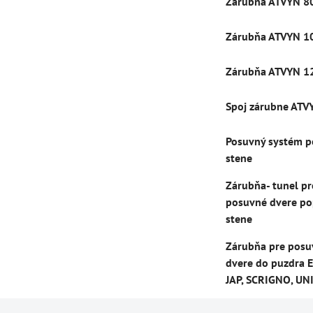
Zárubňa ATVYN 8
Zárubňa ATVYN 1
Zárubňa ATVYN 1
Spoj zárubne ATV
Posuvný systém p
stene
Zárubňa- tunel pr
posuvné dvere po
stene
Zárubňa pre posu
dvere do puzdra E
JAP, SCRIGNO, UN