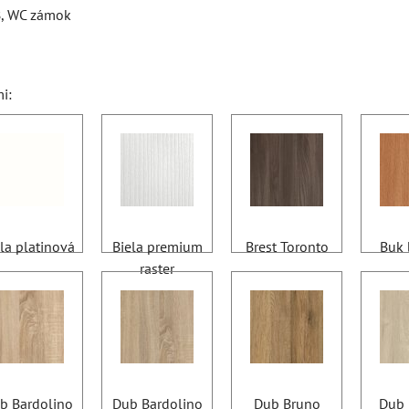
B, WC zámok
i:
la platinová
Biela premium
Brest Toronto
Buk 
raster
b Bardolino
Dub Bardolino
Dub Bruno
Dub 