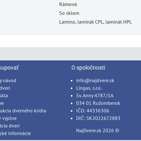
Rámová
So sklom
Lamino, laminát CPL, laminát HPL
kupovať
O spoločnosti
ý návod
info@najdvere.sk
dverí
Lingas, s.r.o.
skla
Sv. Anny 4787/1A
ne
034 01 Ružomberok
ukcia dverného krídla
IČO: 44336306
é výplne
DIČ: SK2022672883
ácia dverí
NajDvere.sk
2026 ©
cké informácie