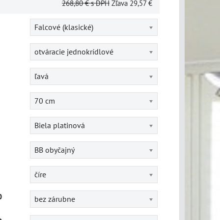
268,80 €
s DPH
Zľava
29,57 €
Falcové (klasické)
otváracie jednokrídlové
ľavá
70 cm
Biela platinová
BB obyčajný
číre
0
bez zárubne