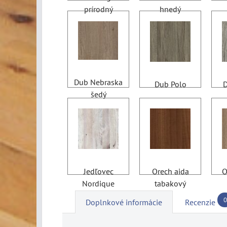
prírodný
hnedý
Dub Nebraska
Dub Polo
D
šedý
Jedľovec
Orech aida
O
Nordique
tabakový
0
Doplnkové informácie
Recenzie