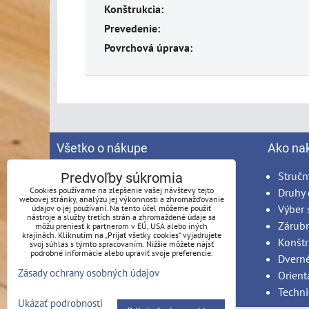
Konštrukcia:
Prevedenie:
Povrchová úprava:
Všetko o nákupe
Ako na
Spracovanie osobných údajov
Stručn
Predvoľby súkromia
Cookies používame na zlepšenie vašej návštevy tejto
Obchodné podmienky
Druhy 
webovej stránky, analýzu jej výkonnosti a zhromažďovanie
Reklamačný poriadok
Výber 
údajov o jej používaní. Na tento účel môžeme použiť
nástroje a služby tretích strán a zhromaždené údaje sa
Možnosti platby
Zárub
môžu preniesť k partnerom v EÚ, USA alebo iných
krajinách. Kliknutím na „Prijať všetky cookies“ vyjadrujete
Možnosti dopravy
Konštr
svoj súhlas s týmto spracovaním. Nižšie môžete nájsť
podrobné informácie alebo upraviť svoje preferencie.
Produkty na mieru - podmienky
Dvern
Zásady ochrany osobných údajov
Montáž
Orient
Techni
Ukázať podrobnosti