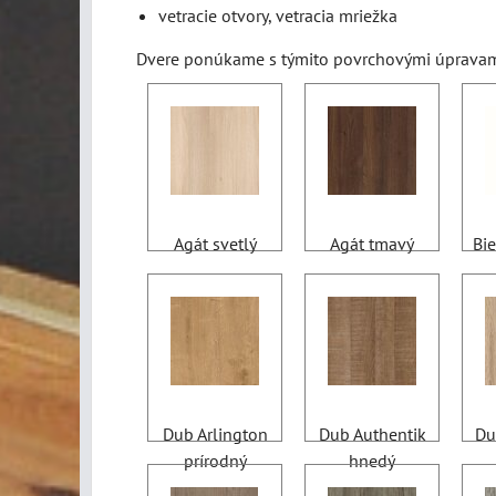
vetracie otvory, vetracia mriežka
Dvere ponúkame s týmito povrchovými úpravam
Agát svetlý
Agát tmavý
Bie
Dub Arlington
Dub Authentik
Du
prírodný
hnedý