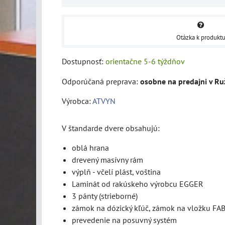
Otázka k produkt
Dostupnosť:
orientačne 5-6 týždňov
osobne na predajni v R
Výrobca:
ATVYN
V štandarde dvere obsahujú:
oblá hrana
drevený masívny rám
výplň - včelí plást, voština
Laminát od rakúskeho výrobcu EGGER
3 pánty (strieborné)
zámok na dózický kľúč, zámok na vložku FA
prevedenie na posuvný systém