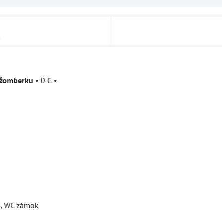
u
užomberku
•
0 €
•
B, WC zámok