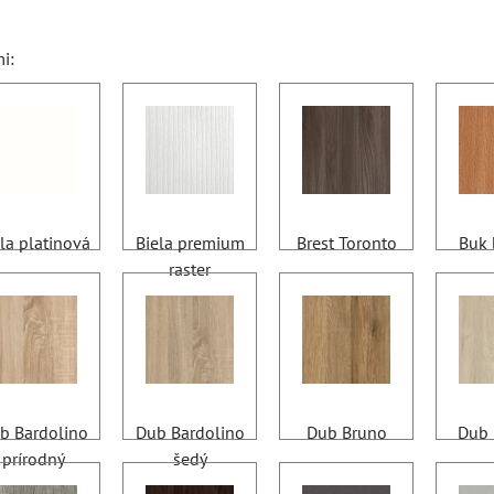
i:
la platinová
Biela premium
Brest Toronto
Buk 
raster
b Bardolino
Dub Bardolino
Dub Bruno
Dub 
prírodný
šedý