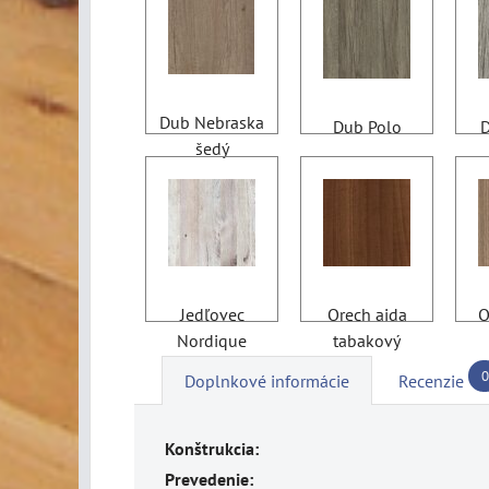
Dub Nebraska
Dub Polo
D
šedý
Jedľovec
Orech aida
O
Nordique
tabakový
0
Doplnkové informácie
Recenzie
Konštrukcia:
Prevedenie: