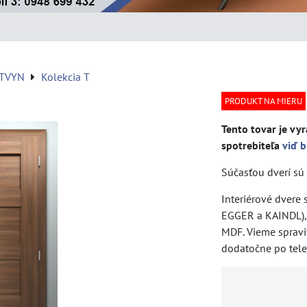
ATVYN
Kolekcia T
PRODUKT NA MIERU
Tento tovar je vyr
spotrebiteľa
viď b
Súčasťou dverí sú 
Interiérové dvere
EGGER a KAINDL), 
MDF. Vieme spravi
dodatočne po tel