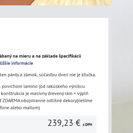
ábaný na mieru a na základe špecifikácií
ližšie informácie
len pánty a zámok, súčasťou dverí nie je kľučka.
 s povrchom lamino (od rakúskeho výrobcu
konštrukcia je masívny drevený rám + výplň
ť ZDARMA obojstranne odlišné dekory(riešime
efone alebo mailom)
239,23 €
s DPH