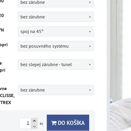
00
bez zárubne
20
bez zárubne
YN
spoj na 45°
opri
bez posuvného systému
e
bez slepej zárubne - tunel
pri
vne
bez zárubne
CLISSE,
ITREX
DO KOŠÍKA
ks