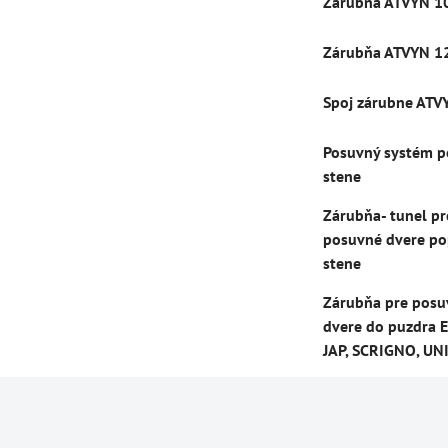
Zárubňa ATVYN 1
Zárubňa ATVYN 1
Spoj zárubne ATV
Posuvný systém p
stene
Zárubňa- tunel pr
posuvné dvere po
stene
Zárubňa pre posu
dvere do puzdra E
JAP, SCRIGNO, UN