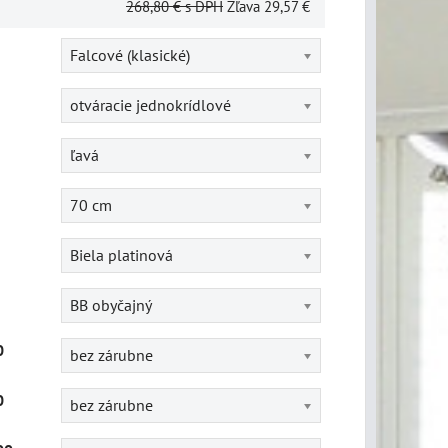
268,80 €
s DPH
Zľava
29,57 €
Falcové (klasické)
otváracie jednokrídlové
ľavá
70 cm
Biela platinová
BB obyčajný
0
bez zárubne
0
bez zárubne