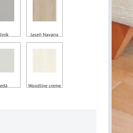
liník
Jaseň Navarra
edá
Woodline creme