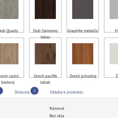
ub Quartz
Dub Sanremo
Graphite metallic
H
tabac
rech carini
Orech pacifik
Orech prírodný
Š
bielený
tabak
0
Diskusia
Otázka k produktu
Rámová
Bez skla