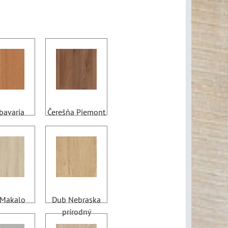
bavaria
Čerešňa Piemont
Makalo
Dub Nebraska
prírodný