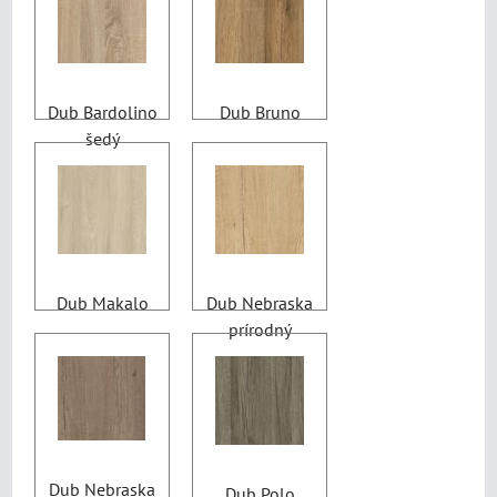
Dub Bardolino
Dub Bruno
šedý
Dub Makalo
Dub Nebraska
prírodný
Dub Nebraska
Dub Polo