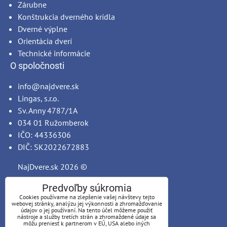
Zárubne
Konštrukcia dverného krídla
Dverné výplne
Orientácia dverí
Technické informácie
O spoločnosti
info@najdvere.sk
Lingas, s.r.o.
Sv. Anny 4787/1A
034 01 Ružomberok
IČO: 44336306
DIČ: SK2022672883
NajDvere.sk
2026 ©
Predvoľby súkromia
Cookies používame na zlepšenie vašej návštevy tejto
webovej stránky, analýzu jej výkonnosti a zhromažďovanie
údajov o jej používaní. Na tento účel môžeme použiť
nástroje a služby tretích strán a zhromaždené údaje sa
môžu preniesť k partnerom v EÚ, USA alebo iných