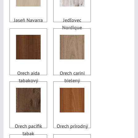
Jaseň Navarra
Jedľovec
Nordique
Orech aida
Orech carini
tabakový
bielený
Orech pacifik
Orech prírodný
tabak