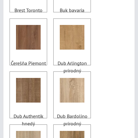
Brest Toronto
Buk bavaria
Čerešňa Piemont
Dub Arlington
prírodný
Dub Authentik
Dub Bardolino
hnedý
prírodný