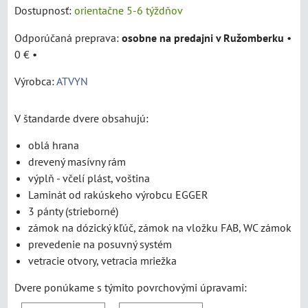
Dostupnosť:
orientačne 5-6 týždňov
osobne na predajni v Ružomberku
•
0 €
•
Výrobca:
ATVYN
V štandarde dvere obsahujú:
oblá hrana
drevený masívny rám
výplň - včelí plást, voština
Laminát od rakúskeho výrobcu EGGER
3 pánty (strieborné)
zámok na dózický kľúč, zámok na vložku FAB, WC zámok
prevedenie na posuvný systém
vetracie otvory, vetracia mriežka
Dvere ponúkame s týmito povrchovými úpravami: