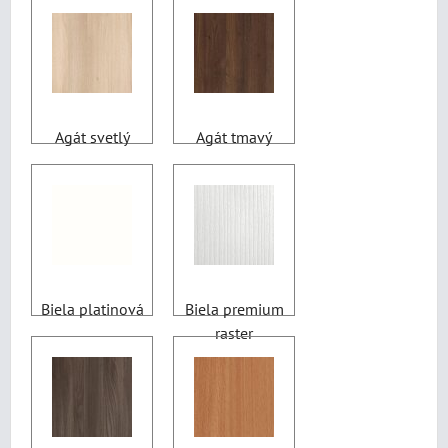
Agát svetlý
Agát tmavý
Biela platinová
Biela premium
raster