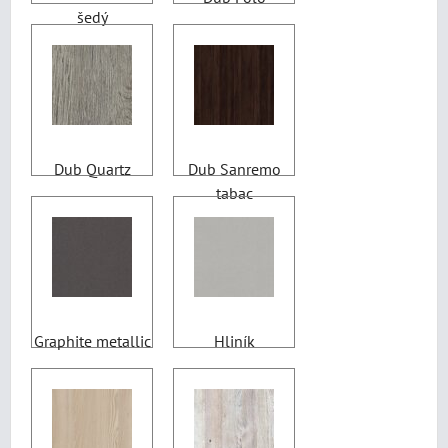
šedý
Dub Quartz
Dub Sanremo
tabac
Graphite metallic
Hliník