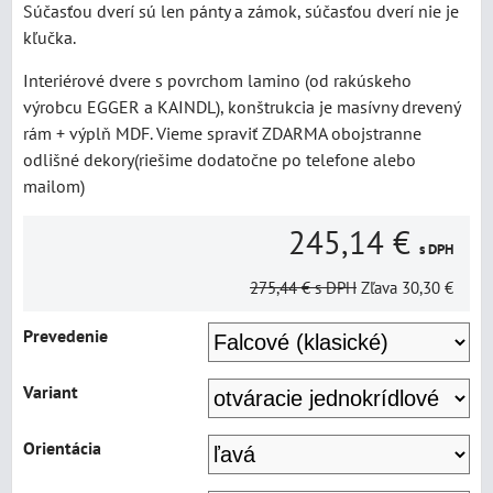
Súčasťou dverí sú len pánty a zámok, súčasťou dverí nie je
kľučka.
Interiérové dvere s povrchom lamino (od rakúskeho
výrobcu EGGER a KAINDL), konštrukcia je masívny drevený
rám + výplň MDF. Vieme spraviť ZDARMA obojstranne
odlišné dekory(riešime dodatočne po telefone alebo
mailom)
245,14 €
s DPH
275,44 €
s DPH
Zľava
30,30 €
Prevedenie
Variant
Orientácia